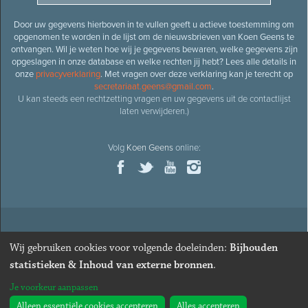
Door uw gegevens hierboven in te vullen geeft u actieve toestemming om
opgenomen te worden in de lijst om de nieuwsbrieven van Koen Geens te
ontvangen. Wil je weten hoe wij je gegevens bewaren, welke gegevens zijn
opgeslagen in onze database en welke rechten jij hebt? Lees alle details in
onze
privacyverklaring
. Met vragen over deze verklaring kan je terecht op
secretariaat.geens@gmail.com
.
U kan steeds een rechtzetting vragen en uw gegevens uit de contactlijst
laten verwijderen.)
Volg
Koen Geens
online:
© 2026
Oud-minister en ere-volksvertegenwoordiger
Koen
Wij gebruiken cookies voor volgende doeleinden:
Bijhouden
Geens
· Alle rechten voorbehouden ·
Cookies wijzigen
statistieken & Inhoud van externe bronnen
.
Webdesign
&
website ontwikkeling
door
Zenjoy in Leuven
. Powered by
Je voorkeur aanpassen
Nimbu
.
Alleen essentiële cookies accepteren
Alles accepteren