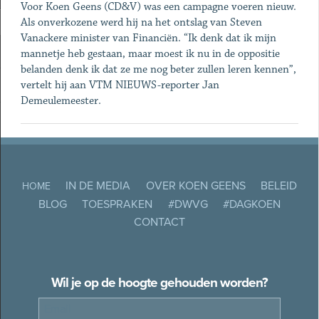
Voor Koen Geens (CD&V) was een campagne voeren nieuw.
Als onverkozene werd hij na het ontslag van Steven
Vanackere minister van Financiën. “Ik denk dat ik mijn
mannetje heb gestaan, maar moest ik nu in de oppositie
belanden denk ik dat ze me nog beter zullen leren kennen”,
vertelt hij aan VTM NIEUWS-reporter Jan
Demeulemeester.
IN DE MEDIA
OVER KOEN GEENS
BELEID
HOME
BLOG
TOESPRAKEN
#DWVG
#DAGKOEN
CONTACT
Wil je op de hoogte gehouden worden?