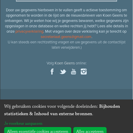
Door uw gegevens hierboven in te vullen geeft u actieve toestemming om
opgenomen te worden in de lijst om de nieuwsbrieven van Koen Geens te
ontvangen. Wil je weten hoe wij je gegevens bewaren, welke gegevens zijn
opgeslagen in onze database en welke rechten jij hebt? Lees alle details in
onze
privacyverklaring
. Met vragen over deze verklaring kan je terecht op
secretariaat.geens@gmail.com
.
U kan steeds een rechtzetting vragen en uw gegevens uit de contactlijst
laten verwijderen.)
Volg
Koen Geens
online:
© 2026
Oud-minister en ere-volksvertegenwoordiger
Koen
Wij gebruiken cookies voor volgende doeleinden:
Bijhouden
Geens
· Alle rechten voorbehouden ·
Cookies wijzigen
statistieken & Inhoud van externe bronnen
.
Webdesign
&
website ontwikkeling
door
Zenjoy in Leuven
. Powered by
Je voorkeur aanpassen
Nimbu
.
Alleen essentiële cookies accepteren
Alles accepteren