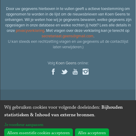
Door uw gegevens hierboven in te vullen geeft u actieve toestemming om
opgenomen te worden in de lijst om de nieuwsbrieven van Koen Geens te
ontvangen. Wil je weten hoe wij je gegevens bewaren, welke gegevens zijn
opgeslagen in onze database en welke rechten jij hebt? Lees alle details in
onze
privacyverklaring
. Met vragen over deze verklaring kan je terecht op
secretariaat.geens@gmail.com
.
U kan steeds een rechtzetting vragen en uw gegevens uit de contactlijst
laten verwijderen.)
Volg
Koen Geens
online:
© 2026
Oud-minister en ere-volksvertegenwoordiger
Koen
Wij gebruiken cookies voor volgende doeleinden:
Bijhouden
Geens
· Alle rechten voorbehouden ·
Cookies wijzigen
statistieken & Inhoud van externe bronnen
.
Webdesign
&
website ontwikkeling
door
Zenjoy in Leuven
. Powered by
Je voorkeur aanpassen
Nimbu
.
Alleen essentiële cookies accepteren
Alles accepteren