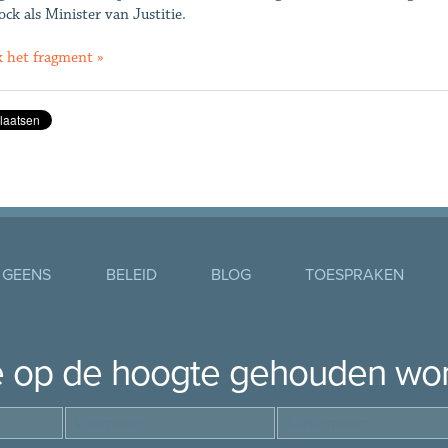
ock als Minister van Justitie.
k het fragment »
 GEENS
BELEID
BLOG
TOESPRAKEN
je op de hoogte gehouden wo