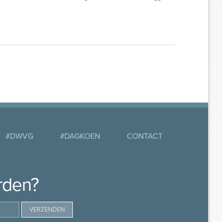
#DWVG
#DAGKOEN
CONTACT
rden?