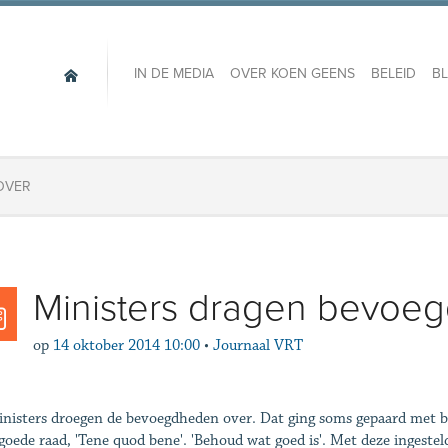
IN DE MEDIA
OVER KOEN GEENS
BELEID
B
OVER
Ministers dragen bevoe
op
14 oktober 2014 10:00
•
Journaal VRT
nisters droegen de bevoegdheden over. Dat ging soms gepaard met bl
 goede raad, 'Tene quod bene'. 'Behoud wat goed is'. Met deze inges