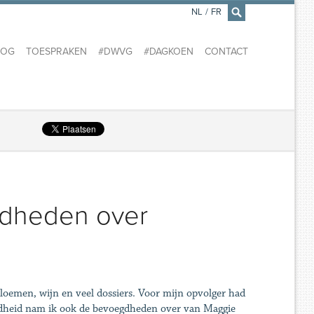
NL
/
FR
×
LOG
TOESPRAKEN
#DWVG
#DAGKOEN
CONTACT
gdheden over
oemen, wijn en veel dossiers. Voor mijn opvolger had
teldheid nam ik ook de bevoegdheden over van Maggie