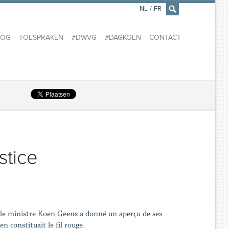
NL
/
FR
×
LOG
TOESPRAKEN
#DWVG
#DAGKOEN
CONTACT
stice
 le ministre Koen Geens a donné un aperçu de ses
en constituait le fil rouge.