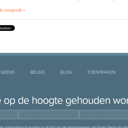
de toespraak »
 GEENS
BELEID
BLOG
TOESPRAKEN
je op de hoogte gehouden wo
 om opgenomen te worden in de lijst om de nieuwsbrieven van Koen Geens te ontv