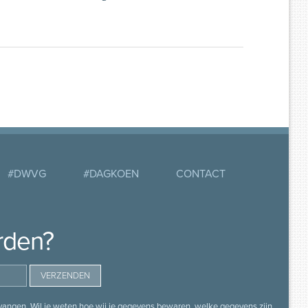
#DWVG
#DAGKOEN
CONTACT
rden?
angen. Wil je weten hoe wij je gegevens bewaren, welke gegevens zijn