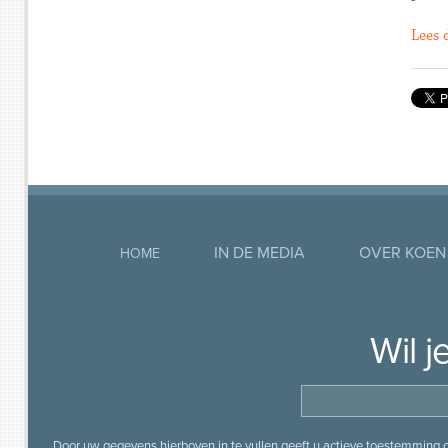
Lees 
IN DE MEDIA
OVER KOEN
HOME
Wil 
Door uw gegevens hierboven in te vullen geeft u actieve toestemming