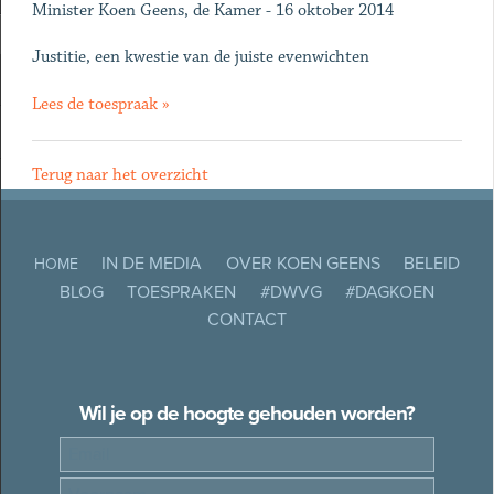
Minister Koen Geens, de Kamer - 16 oktober 2014
Justitie, een kwestie van de juiste evenwichten
Lees de toespraak »
Terug naar het overzicht
IN DE MEDIA
OVER KOEN GEENS
BELEID
HOME
BLOG
TOESPRAKEN
#DWVG
#DAGKOEN
CONTACT
Wil je op de hoogte gehouden worden?