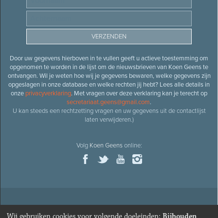
Door uw gegevens hierboven in te vullen geeft u actieve toestemming om
opgenomen te worden in de lijst om de nieuwsbrieven van Koen Geens te
ontvangen. Wil je weten hoe wij je gegevens bewaren, welke gegevens zijn
opgeslagen in onze database en welke rechten jij hebt? Lees alle details in
onze
privacyverklaring
. Met vragen over deze verklaring kan je terecht op
secretariaat.geens@gmail.com
.
U kan steeds een rechtzetting vragen en uw gegevens uit de contactlijst
laten verwijderen.)
Volg
Koen Geens
online:
© 2026
Oud-minister en ere-volksvertegenwoordiger
Koen
Wij gebruiken cookies voor volgende doeleinden:
Bijhouden