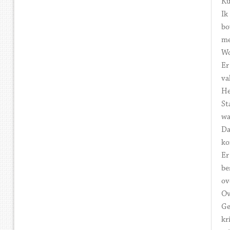
Ku
Ik
bo
me
Wo
Er
va
He
St
wa
Da
ko
Er
be
ov
Ov
Ge
kr