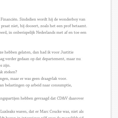
n Financiën. Sindsdien wordt hij de wonderboy van
at niet, hij doceert, zoals het een prof betaamt.
eerd, in onberispelijk Nederlands met af en toe een
uze hebben gelaten, dan had ik voor Justitie
raag verder gedaan op dat departement, maar nu
s zijn.
ak steken?
ingen, maar er was geen draagvlak voor.
van belastingen op arbeid naar consumptie,
ringspartijen hebben gevraagd dat CD&V daarover
e Luxleaks waren, dat er Marc Coucke was, niet als