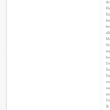
do
He
Ex
fa
be
al
Ma
Ve
wa
he
Uw
Ze
De
ve
na
an
Uw
Ik