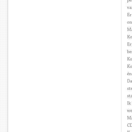
pe
va
Er
on
Ma
Ko
Er
be
Ko
Ko
én
Da
st
st
Ik
we
Ma
CD