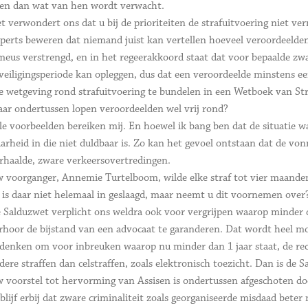
en dan wat van hen wordt verwacht.
t verwondert ons dat u bij de prioriteiten de strafuitvoering niet ver
perts beweren dat niemand juist kan vertellen hoeveel veroordeelden e
meus verstrengd, en in het regeerakkoord staat dat voor bepaalde z
veiligingsperiode kan opleggen, dus dat een veroordeelde minstens ee
le wetgeving rond strafuitvoering te bundelen in een Wetboek van Str
ar ondertussen lopen veroordeelden wel vrij rond?
le voorbeelden bereiken mij. En hoewel ik bang ben dat de situatie w
arheid in die niet duldbaar is. Zo kan het gevoel ontstaan dat de von
rhaalde, zware verkeersovertredingen.
 voorganger, Annemie Turtelboom, wilde elke straf tot vier maanden
 is daar niet helemaal in geslaagd, maar neemt u dit voornemen over
 Salduzwet verplicht ons weldra ook voor vergrijpen waarop minder da
rhoor de bijstand van een advocaat te garanderen. Dat wordt heel mo
denken om voor inbreuken waarop nu minder dan 1 jaar staat, de rech
dere straffen dan celstraffen, zoals elektronisch toezicht. Dan is de 
 voorstel tot hervorming van Assisen is ondertussen afgeschoten do
 blijf erbij dat zware criminaliteit zoals georganiseerde misdaad bete