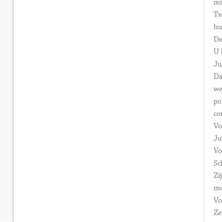
mi
Tw
hu
De
U 
Ju
Da
we
po
co
Vo
Ju
Vo
Sc
Zi
mo
Vo
Ze