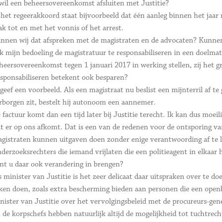
wil een beheersovereenkomst afsluiten met Justitie?
 het regeerakkoord staat bijvoorbeeld dat één aanleg binnen het jaar
ak tot en met het vonnis of het arrest.
nnen wij dat afspreken met de magistraten en de advocaten? Kunnen 
k mijn bedoeling de magistratuur te responsabiliseren in een doelmat
heersovereenkomst tegen 1 januari 2017 in werking stellen, zij het gr
sponsabiliseren betekent ook besparen?
 geef een voorbeeld. Als een magistraat nu beslist een mijnterril af te
rborgen zit, bestelt hij autonoom een aannemer.
 factuur komt dan een tijd later bij Justitie terecht. Ik kan dus moe
t er op ons afkomt. Dat is een van de redenen voor de ontsporing va
gistraten kunnen uitgaven doen zonder enige verantwoording af te l
derzoeksrechters die iemand vrijlaten die een politieagent in elkaar
nt u daar ook verandering in brengen?
s minister van Justitie is het zeer delicaat daar uitspraken over te d
ken doen, zoals extra bescherming bieden aan personen die een openb
nister van Justitie over het vervolgingsbeleid met de procureurs-gene
 de korpschefs hebben natuurlijk altijd de mogelijkheid tot tuchtrecht