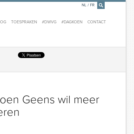
NL
/
FR
×
LOG
TOESPRAKEN
#DWVG
#DAGKOEN
CONTACT
 Koen Geens wil meer
oeren