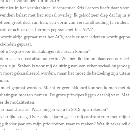
nt u dat volhouden tot in 2019?
 zit niet in het kernkabinet. Vicepremier Kris Peeters heeft daar voor
vendien belast met het sociaal overleg. Ik geloof zeer diep dat hij in 
t een groot deel van hen, een vorm van verstandhouding te vinden. 
rdt er achter de schermen gepraat met het ACV?
 wordt altijd gepraat met het ACV, zoals er met iedereen wordt gepraat
kbonden gepraat.
bt u begrip voor de stakingen die eraan komen?
aken is een quasi absoluut recht. Wie ben ik dan om daar een oordeel 
pen zijn. Staken is voor mij de uiting van een zeker sociaal ongenoeg
t moet gekanaliseerd worden, maar het moet de bedoeling zijn uiteind
men.
 moet gepraat worden. Mocht er geen akkoord kunnen komen met de so
slissingen moeten nemen. De grote principes liggen daarbij vast. Maa
er de modaliteiten.
er naar Justitie. Waar mogen we u in 2019 op afrekenen?
vaarlijke vraag. Over enkele jaren gaat u mij confronteren met mij
ijg ik vier jaar om mijn prioriteiten waar te maken? Wat ik zeker wil d