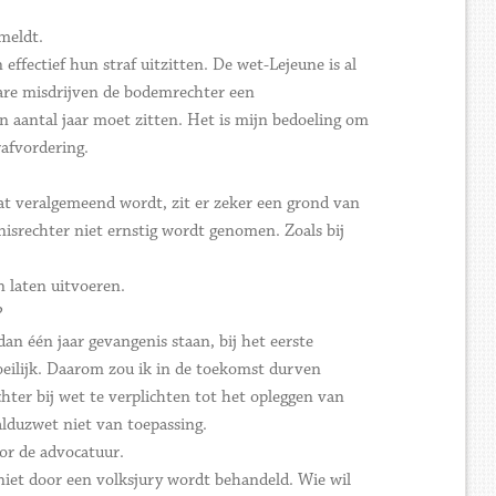
meldt.
ffectief hun straf uitzitten. De wet-Lejeune is al
ware misdrijven de bodemrechter een
n aantal jaar moet zitten. Het is mijn bedoeling om
afvordering.
at veralgemeend wordt, zit er zeker een grond van
nisrechter niet ernstig wordt genomen. Zoals bij
 laten uitvoeren.
?
n één jaar gevangenis staan, bij het eerste
eilijk. Daarom zou ik in de toekomst durven
ter bij wet te verplichten tot het opleggen van
Salduzwet niet van toepassing.
or de advocatuur.
r niet door een volksjury wordt behandeld. Wie wil