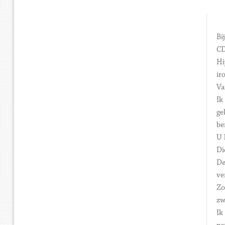
Bi
CD
Hi
ir
Va
Ik
ge
be
U 
Di
De
ve
Zo
zw
Ik