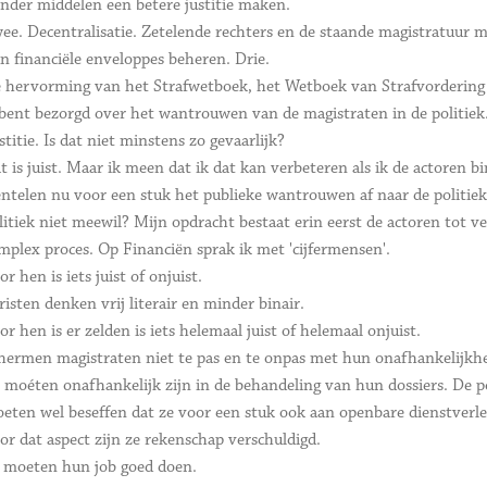
nder middelen een betere justitie maken.
ee. Decentralisatie. Zetelende rechters en de staande magistratuur 
n financiële enveloppes beheren. Drie.
 hervorming van het Strafwetboek, het Wetboek van Strafvordering 
bent bezorgd over het wantrouwen van de magistraten in de politiek
stitie. Is dat niet minstens zo gevaarlijk?
t is juist. Maar ik meen dat ik dat kan verbeteren als ik de actoren 
ntelen nu voor een stuk het publieke wantrouwen af naar de politiek.
litiek niet meewil? Mijn opdracht bestaat erin eerst de actoren tot v
mplex proces. Op Financiën sprak ik met 'cijfermensen'.
or hen is iets juist of onjuist.
risten denken vrij literair en minder binair.
or hen is er zelden is iets helemaal juist of helemaal onjuist.
hermen magistraten niet te pas en te onpas met hun onafhankelijkh
j moéten onafhankelijk zijn in de behandeling van hun dossiers. De 
eten wel beseffen dat ze voor een stuk ook aan openbare dienstverl
or dat aspect zijn ze rekenschap verschuldigd.
 moeten hun job goed doen.