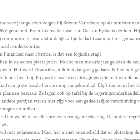
jna twee jaar geleden volgde hij Steven Vanackere op als minister va
&V genoemd. Koen Geens doet wat aan Gaston Eyskens denken. Hij pra
j communiceert wat afstandelijk, altijd bedachtzaam, uiterst genuanc
onisch ondertoontje.
n Financiën naar Justitie, is dat een logische stap?
 ben in de eerste plaats jurist. Mocht men me drie jaar geleden de ke
kozen. Het werd Financiën en ik heb dat graag gedaan. Ik had ook g
n ik ook heel blij. Bij Justitie wachten uitdagingen die niet van de poe
had een grote fiscale hervorming aangekondigd. Blijft die nu in het d
e plannen bestaan. Ze lagen ook op tafel bij de regeringsonderhandel
 andere partijen waren niet rijp voor een gedeeltelijke verschuiving 
rmogen en milieu.
 zitten we bij de veelbesproken vermogensbelasting. De andere rege
ijgt.
 wil niet polariseren. Maar het is niet onze schuld dat er plotseling d