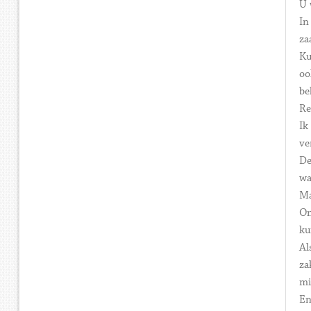
U 
In
za
Ku
oo
be
Re
Ik
ve
De
wa
Ma
On
ku
Al
za
mi
En