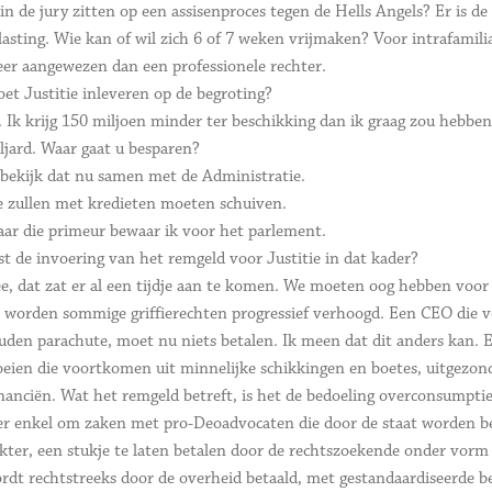
 in de jury zitten op een assisenproces tegen de Hells Angels? Er is d
lasting. Wie kan of wil zich 6 of 7 weken vrijmaken? Voor intrafamili
er aangewezen dan een professionele rechter.
et Justitie inleveren op de begroting?
. Ik krijg 150 miljoen minder ter beschikking dan ik graag zou hebben. 
ljard. Waar gaat u besparen?
 bekijk dat nu samen met de Administratie.
 zullen met kredieten moeten schuiven.
ar die primeur bewaar ik voor het parlement.
st de invoering van het remgeld voor Justitie in dat kader?
e, dat zat er al een tijdje aan te komen. We moeten oog hebben voor 
 worden sommige griffierechten progressief verhoogd. Een CEO die vo
uden parachute, moet nu niets betalen. Ik meen dat dit anders kan. E
oeien die voortkomen uit minnelijke schikkingen en boetes, uitgezo
nanciën. Wat het remgeld betreft, is het de bedoeling overconsumptie 
er enkel om zaken met pro-Deoadvocaten die door de staat worden beta
kter, een stukje te laten betalen door de rechtszoekende onder vorm
rdt rechtstreeks door de overheid betaald, met gestandaardiseerde b