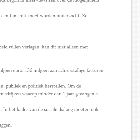
dt begon in interviews zélf over de mogelijkheid
at een tax shift moet worden onderzocht. Zo
beid willen verlagen, kan dit niet alleen met
ljoen euro: 136 miljoen aan achterstallige facturen
, publiek en politiek herstellen. Om de
om misdrijven waarop minder dan 1 jaar gevangenis
n. In het kader van de sociale dialoog moeten ook
zeggen.