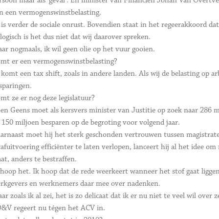
rsoon maar als 'geval'. En minister van Financiën Johan Van Overtvel
n een vermogenswinstbelasting.
 is verder de sociale onrust. Bovendien staat in het regeerakkoord d
logisch is het dus niet dat wij daarover spreken.
ar nogmaals, ik wil geen olie op het vuur gooien.
mt er een vermogenswinstbelasting?
 komt een tax shift, zoals in andere landen. Als wij de belasting op ar
sparingen.
mt ze er nog deze legislatuur?
en Geens moet als kersvers minister van Justitie op zoek naar 286 mi
 150 miljoen besparen op de begroting voor volgend jaar.
arnaast moet hij het sterk geschonden vertrouwen tussen magistraten
rafuitvoering efficiënter te laten verlopen, lanceert hij al het idee 
aat, anders te bestraffen.
 hoop het. Ik hoop dat de rede weerkeert wanneer het stof gaat ligge
rkgevers en werknemers daar mee over nadenken.
ar zoals ik al zei, het is zo delicaat dat ik er nu niet te veel wil over 
&V regeert nu tégen het ACV in.