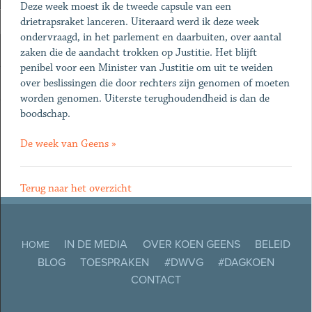
Deze week moest ik de tweede capsule van een
drietrapsraket lanceren. Uiteraard werd ik deze week
ondervraagd, in het parlement en daarbuiten, over aantal
zaken die de aandacht trokken op Justitie. Het blijft
penibel voor een Minister van Justitie om uit te weiden
over beslissingen die door rechters zijn genomen of moeten
worden genomen. Uiterste terughoudendheid is dan de
boodschap.
De week van Geens »
Terug naar het overzicht
IN DE MEDIA
OVER KOEN GEENS
BELEID
HOME
BLOG
TOESPRAKEN
#DWVG
#DAGKOEN
CONTACT