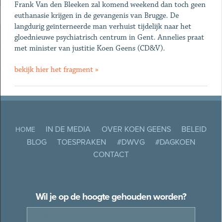
Frank Van den Bleeken zal komend weekend dan toch geen
euthanasie krijgen in de gevangenis van Brugge. De
langdurig geïnterneerde man verhuist tijdelijk naar het
gloednieuwe psychiatrisch centrum in Gent. Annelies praat
met minister van justitie Koen Geens (CD&V).
bekijk hier het fragment »
IN DE MEDIA
OVER KOEN GEENS
BELEID
HOME
BLOG
TOESPRAKEN
#DWVG
#DAGKOEN
CONTACT
Wil je op de hoogte gehouden worden?