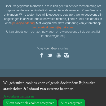
Door uw gegevens hierboven in te vullen geeft u actieve toestemming om
opgenomen te worden in de lijst om de nieuwsbrieven van Koen Geens te
ontvangen. Wil je weten hoe wij je gegevens bewaren, welke gegevens zijn
opgeslagen in onze database en welke rechten jij hebt? Lees alle details in
onze
privacyverklaring
. Met vragen over deze verklaring kan je terecht op
secretariaat.geens@gmail.com
.
U kan steeds een rechtzetting vragen en uw gegevens uit de contactlijst
laten verwijderen.)
Volg
Koen Geens
online:
© 2026
Oud-minister en ere-volksvertegenwoordiger
Koen
Wij gebruiken cookies voor volgende doeleinden:
Bijhouden
Geens
· Alle rechten voorbehouden ·
Cookies wijzigen
statistieken & Inhoud van externe bronnen
.
Webdesign
&
website ontwikkeling
door
Zenjoy in Leuven
. Powered by
Je voorkeur aanpassen
Nimbu
.
Alleen essentiële cookies accepteren
Alles accepteren