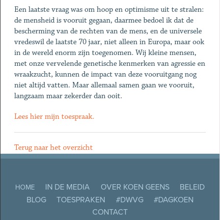
Een laatste vraag was om hoop en optimisme uit te stralen:
de mensheid is vooruit gegaan, daarmee bedoel ik dat de
bescherming van de rechten van de mens, en de universele
vredeswil de laatste 70 jaar, niet alleen in Europa, maar ook
in de wereld enorm zijn toegenomen. Wij kleine mensen,
met onze vervelende genetische kenmerken van agressie en
wraakzucht, kunnen de impact van deze vooruitgang nog
niet altijd vatten. Maar allemaal samen gaan we vooruit,
langzaam maar zekerder dan ooit.
Lees hier mijn toespraak.
Terug naar het overzicht
IN DE MEDIA
OVER KOEN GEENS
BELEID
HOME
BLOG
TOESPRAKEN
#DWVG
#DAGKOEN
CONTACT