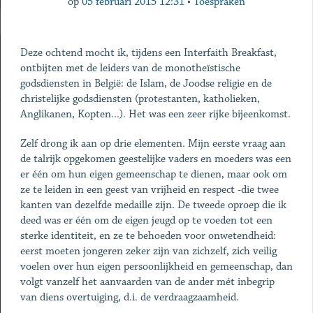
op
05 februari 2015 12:31
•
Toespraken
Deze ochtend mocht ik, tijdens een Interfaith Breakfast,
ontbijten met de leiders van de monotheïstische
godsdiensten in België: de Islam, de Joodse religie en de
christelijke godsdiensten (protestanten, katholieken,
Anglikanen, Kopten...). Het was een zeer rijke bijeenkomst.
Zelf drong ik aan op drie elementen. Mijn eerste vraag aan
de talrijk opgekomen geestelijke vaders en moeders was een
er één om hun eigen gemeenschap te dienen, maar ook om
ze te leiden in een geest van vrijheid en respect -die twee
kanten van dezelfde medaille zijn. De tweede oproep die ik
deed was er één om de eigen jeugd op te voeden tot een
sterke identiteit, en ze te behoeden voor onwetendheid:
eerst moeten jongeren zeker zijn van zichzelf, zich veilig
voelen over hun eigen persoonlijkheid en gemeenschap, dan
volgt vanzelf het aanvaarden van de ander mét inbegrip
van diens overtuiging, d.i. de verdraagzaamheid.