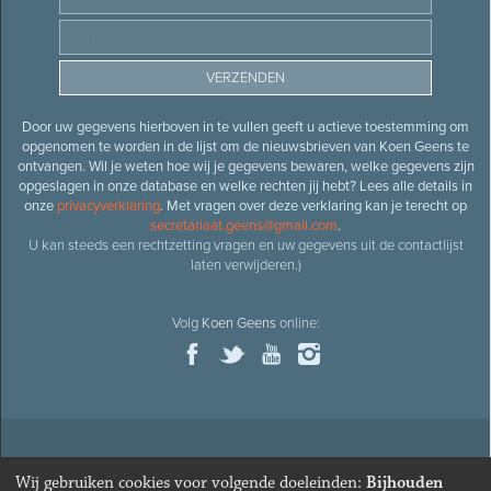
Door uw gegevens hierboven in te vullen geeft u actieve toestemming om
opgenomen te worden in de lijst om de nieuwsbrieven van Koen Geens te
ontvangen. Wil je weten hoe wij je gegevens bewaren, welke gegevens zijn
opgeslagen in onze database en welke rechten jij hebt? Lees alle details in
onze
privacyverklaring
. Met vragen over deze verklaring kan je terecht op
secretariaat.geens@gmail.com
.
U kan steeds een rechtzetting vragen en uw gegevens uit de contactlijst
laten verwijderen.)
Volg
Koen Geens
online:
© 2026
Oud-minister en ere-volksvertegenwoordiger
Koen
Wij gebruiken cookies voor volgende doeleinden:
Bijhouden