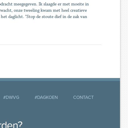
pdracht meegegeven. Ik slaagde er met moeite in
rwacht, onze tweeling kwam met heel creatieve
et daglicht. "Stop de stoute dief in de zak van
#DWVG
#DAGKOEN
CONTACT
rden?