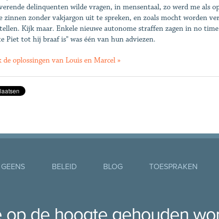
iverende delinquenten wilde vragen, in mensentaal, zo werd me als o
e zinnen zonder vakjargon uit te spreken, en zoals mocht worden ve
tellen. Kijk maar. Enkele nieuwe autonome straffen zagen in no time h
e Piet tot hij braaf is" was één van hun adviezen.
k de oplossingen van Louis en Marcel »
 GEENS
BELEID
BLOG
TOESPRAKEN
je op de hoogte gehouden wo