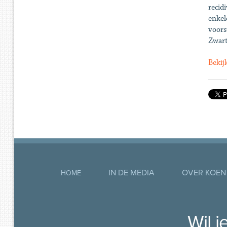
recid
enkel
voors
Zwart
Bekij
IN DE MEDIA
OVER KOEN
HOME
Wil 