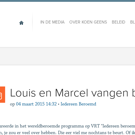
IN DE MEDIA
OVER KOEN GEENS
BELEID
B
Louis en Marcel vangen
op
04 maart 2015 14:32
•
Iedereen Beroemd
gureerde in het wereldberoemde programma op VRT "Iedereen beroemd
en, je zou er veel over hebben. Die eer viel me nochtans te beurt. Of i