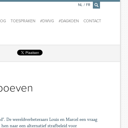
NL
/
FR
×
LOG
TOESPRAKEN
#DWVG
#DAGKOEN
CONTACT
 boeven
". De wereldverbeteraars Louis en Marcel een vraag
k hen naar een alternatief strafbeleid voor