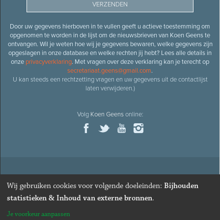
Door uw gegevens hierboven in te vullen geeft u actieve toestemming om
opgenomen te worden in de lijst om de nieuwsbrieven van Koen Geens te
ontvangen. Wil je weten hoe wij je gegevens bewaren, welke gegevens zijn
opgeslagen in onze database en welke rechten jij hebt? Lees alle details in
onze
privacyverklaring
. Met vragen over deze verklaring kan je terecht op
secretariaat.geens@gmail.com
.
U kan steeds een rechtzetting vragen en uw gegevens uit de contactlijst
laten verwijderen.)
Volg
Koen Geens
online:
© 2026
Oud-minister en ere-volksvertegenwoordiger
Koen
Wij gebruiken cookies voor volgende doeleinden:
Bijhouden
Geens
· Alle rechten voorbehouden ·
Cookies wijzigen
statistieken & Inhoud van externe bronnen
.
Webdesign
&
website ontwikkeling
door
Zenjoy in Leuven
. Powered by
Je voorkeur aanpassen
Nimbu
.