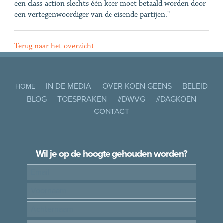
een class-action slechts één keer moet betaald worden door
een vertegenwoordiger van de eisende partijen."
Terug naar het overzicht
IN DE MEDIA
OVER KOEN GEENS
BELEID
HOME
BLOG
TOESPRAKEN
#DWVG
#DAGKOEN
CONTACT
Wil je op de hoogte gehouden worden?