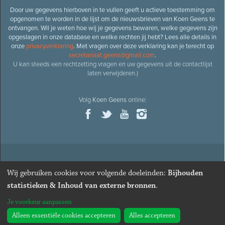
Door uw gegevens hierboven in te vullen geeft u actieve toestemming om
opgenomen te worden in de lijst om de nieuwsbrieven van Koen Geens te
ontvangen. Wil je weten hoe wij je gegevens bewaren, welke gegevens zijn
opgeslagen in onze database en welke rechten jij hebt? Lees alle details in
onze
privacyverklaring
. Met vragen over deze verklaring kan je terecht op
secretariaat.geens@gmail.com
.
U kan steeds een rechtzetting vragen en uw gegevens uit de contactlijst
laten verwijderen.)
Volg
Koen Geens
online:
© 2026
Oud-minister en ere-volksvertegenwoordiger
Koen
Wij gebruiken cookies voor volgende doeleinden:
Bijhouden
Geens
· Alle rechten voorbehouden ·
Cookies wijzigen
statistieken & Inhoud van externe bronnen
.
Webdesign
&
website ontwikkeling
door
Zenjoy in Leuven
. Powered by
Je voorkeur aanpassen
Nimbu
.
Alleen essentiële cookies accepteren
Alles accepteren