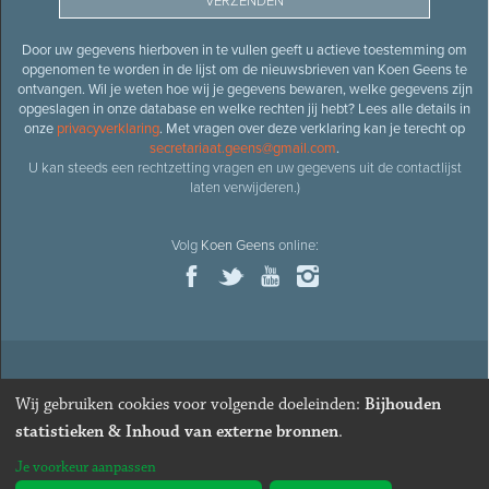
Door uw gegevens hierboven in te vullen geeft u actieve toestemming om
opgenomen te worden in de lijst om de nieuwsbrieven van Koen Geens te
ontvangen. Wil je weten hoe wij je gegevens bewaren, welke gegevens zijn
opgeslagen in onze database en welke rechten jij hebt? Lees alle details in
onze
privacyverklaring
. Met vragen over deze verklaring kan je terecht op
secretariaat.geens@gmail.com
.
U kan steeds een rechtzetting vragen en uw gegevens uit de contactlijst
laten verwijderen.)
Volg
Koen Geens
online:
© 2026
Oud-minister en ere-volksvertegenwoordiger
Koen
Wij gebruiken cookies voor volgende doeleinden:
Bijhouden
Geens
· Alle rechten voorbehouden ·
Cookies wijzigen
statistieken & Inhoud van externe bronnen
.
Webdesign
&
website ontwikkeling
door
Zenjoy in Leuven
. Powered by
Je voorkeur aanpassen
Nimbu
.