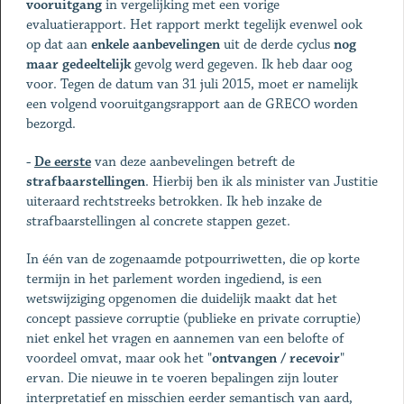
vooruitgang
in vergelijking met een vorige
evaluatierapport. Het rapport merkt tegelijk evenwel ook
op dat aan
enkele aanbevelingen
uit de derde cyclus
nog
maar gedeeltelijk
gevolg werd gegeven. Ik heb daar oog
voor. Tegen de datum van 31 juli 2015, moet er namelijk
een volgend vooruitgangsrapport aan de GRECO worden
bezorgd.
-
De eerste
van deze aanbevelingen betreft de
strafbaarstellingen
. Hierbij ben ik als minister van Justitie
uiteraard rechtstreeks betrokken. Ik heb inzake de
strafbaarstellingen al concrete stappen gezet.
In één van de zogenaamde potpourriwetten, die op korte
termijn in het parlement worden ingediend, is een
wetswijziging opgenomen die duidelijk maakt dat het
concept passieve corruptie (publieke en private corruptie)
niet enkel het vragen en aannemen van een belofte of
voordeel omvat, maar ook het "
ontvangen / recevoir
"
ervan. Die nieuwe in te voeren bepalingen zijn louter
interpretatief en misschien eerder semantisch van aard,