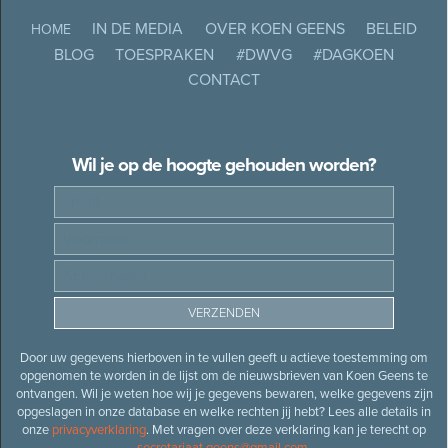
IN DE MEDIA
OVER KOEN GEENS
BELEID
HOME
BLOG
TOESPRAKEN
#DWVG
#DAGKOEN
CONTACT
Wil je op de hoogte gehouden worden?
Door uw gegevens hierboven in te vullen geeft u actieve toestemming om
opgenomen te worden in de lijst om de nieuwsbrieven van Koen Geens te
ontvangen. Wil je weten hoe wij je gegevens bewaren, welke gegevens zijn
opgeslagen in onze database en welke rechten jij hebt? Lees alle details in
onze
privacyverklaring
. Met vragen over deze verklaring kan je terecht op
secretariaat.geens@gmail.com
.