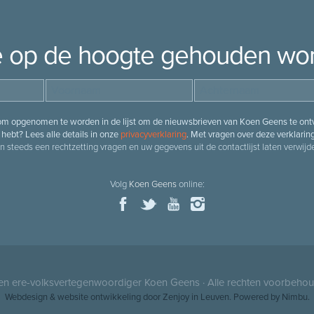
je op de hoogte gehouden wo
 om opgenomen te worden in de lijst om de nieuwsbrieven van Koen Geens te ontv
hebt? Lees alle details in onze
privacyverklaring
. Met vragen over deze verklarin
n steeds een rechtzetting vragen en uw gegevens uit de contactlijst laten verwijde
Volg
Koen Geens
online:
 en ere-volksvertegenwoordiger
Koen Geens
· Alle rechten voorbeho
Webdesign
&
website ontwikkeling
door
Zenjoy in Leuven
. Powered by
Nimbu
.