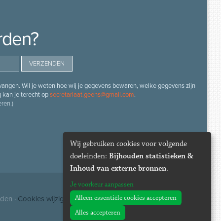
rden?
angen. Wil je weten hoe wij je gegevens bewaren, welke gegevens zijn
g kan je terecht op
secretariaat.geens@gmail.com
.
ren.)
Wij gebruiken cookies voor volgende
doeleinden:
Bijhouden statistieken &
Inhoud van externe bronnen
.
Je voorkeur aanpassen
Alleen essentiële cookies accepteren
uden ·
Cookies wijzigen
Alles accepteren