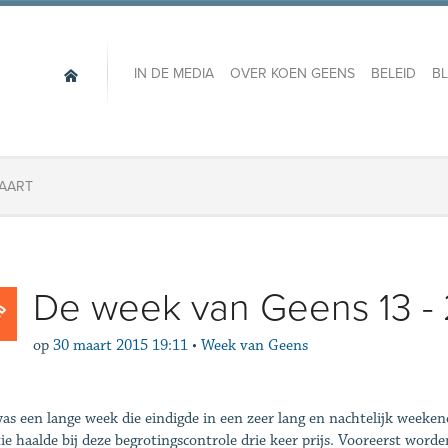
IN DE MEDIA
OVER KOEN GEENS
BELEID
B
MAART
De week van Geens 13 - 
op
30 maart 2015 19:11
•
Week van Geens
as een lange week die eindigde in een zeer lang en nachtelijk weeke
tie haalde bij deze begrotingscontrole drie keer prijs. Vooreerst worde