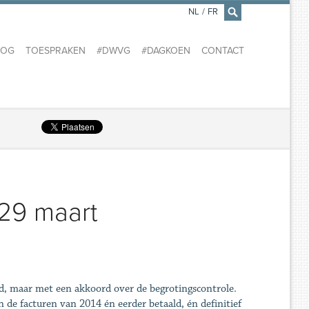
NL
/
FR
×
LOG
TOESPRAKEN
#DWVG
#DAGKOEN
CONTACT
29 maart
nd, maar met een akkoord over de begrotingscontrole.
n de facturen van 2014 én eerder betaald, én definitief