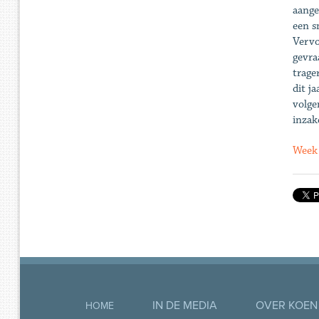
aange
een s
Vervo
gevra
trage
dit j
volge
inzak
Week 
IN DE MEDIA
OVER KOEN
HOME