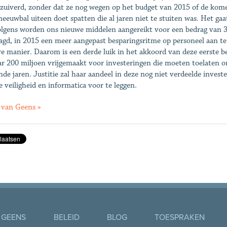
zuiverd, zonder dat ze nog wegen op het budget van 2015 of de kome
neeuwbal uiteen doet spatten die al jaren niet te stuiten was. Het ga
lgens worden ons nieuwe middelen aangereikt voor een bedrag van 37
agd, in 2015 een meer aangepast besparingsritme op personeel aan te
re manier. Daarom is een derde luik in het akkoord van deze eerste be
aar 200 miljoen vrijgemaakt voor investeringen die moeten toelaten 
nde jaren. Justitie zal haar aandeel in deze nog niet verdeelde inves
e veiligheid en informatica voor te leggen.
van Geens »
 GEENS
BELEID
BLOG
TOESPRAKEN