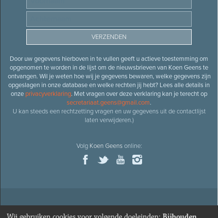
Door uw gegevens hierboven in te vullen geeft u actieve toestemming om
opgenomen te worden in de lijst om de nieuwsbrieven van Koen Geens te
ontvangen. Wil je weten hoe wij je gegevens bewaren, welke gegevens zijn
opgeslagen in onze database en welke rechten jij hebt? Lees alle details in
onze
privacyverklaring
. Met vragen over deze verklaring kan je terecht op
secretariaat.geens@gmail.com
.
U kan steeds een rechtzetting vragen en uw gegevens uit de contactlijst
laten verwijderen.)
Volg
Koen Geens
online:
© 2026
Oud-minister en ere-volksvertegenwoordiger
Koen
Wij gebruiken cookies voor volgende doeleinden:
Bijhouden