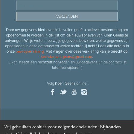
Door uw gegevens hierboven in te vullen geeft u actieve toestemming om
opgenomen te worden in de lijst om de nieuwsbrieven van Koen Geens te
ontvangen. Wil je weten hoe wij je gegevens bewaren, welke gegevens zijn
opgeslagen in onze database en welke rechten jij hebt? Lees alle details in
onze
privacyverklaring
. Met vragen over deze verklaring kan je terecht op
secretariaat.geens@gmail.com
.
U kan steeds een rechtzetting vragen en uw gegevens uit de contactlijst
laten verwijderen.)
Volg
Koen Geens
online:
© 2026
Oud-minister en ere-volksvertegenwoordiger
Koen
Wij gebruiken cookies voor volgende doeleinden:
Bijhouden
Geens
· Alle rechten voorbehouden ·
Cookies wijzigen