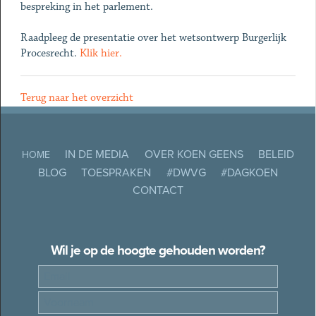
bespreking in het parlement.
Raadpleeg de presentatie over het wetsontwerp Burgerlijk
Procesrecht.
Klik hier.
Terug naar het overzicht
IN DE MEDIA
OVER KOEN GEENS
BELEID
HOME
BLOG
TOESPRAKEN
#DWVG
#DAGKOEN
CONTACT
Wil je op de hoogte gehouden worden?