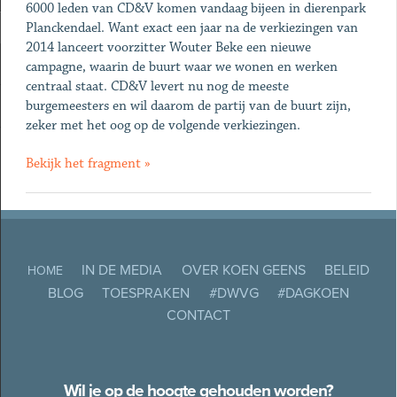
6000 leden van CD&V komen vandaag bijeen in dierenpark
Planckendael. Want exact een jaar na de verkiezingen van
2014 lanceert voorzitter Wouter Beke een nieuwe
campagne, waarin de buurt waar we wonen en werken
centraal staat. CD&V levert nu nog de meeste
burgemeesters en wil daarom de partij van de buurt zijn,
zeker met het oog op de volgende verkiezingen.
Bekijk het fragment »
IN DE MEDIA
OVER KOEN GEENS
BELEID
HOME
BLOG
TOESPRAKEN
#DWVG
#DAGKOEN
CONTACT
Wil je op de hoogte gehouden worden?