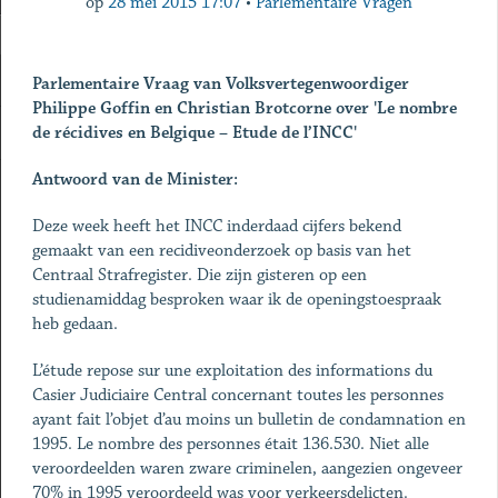
op
28 mei 2015 17:07
•
Parlementaire Vragen
Parlementaire Vraag van Volksvertegenwoordiger
Philippe Goffin en Christian Brotcorne
over 'Le n
ombre
de récidives en Belgique – Etude de l’INCC
'
Antwoord van de Minister:
Deze week heeft het INCC inderdaad cijfers bekend
gemaakt van een recidiveonderzoek op basis van het
Centraal Strafregister. Die zijn gisteren op een
studienamiddag besproken waar ik de openingstoespraak
heb gedaan.
L’étude repose sur une exploitation des informations du
Casier Judiciaire Central concernant toutes les personnes
ayant fait l’objet d’au moins un bulletin de condamnation en
1995. Le nombre des personnes était 136.530. Niet alle
veroordeelden waren zware criminelen, aangezien ongeveer
70% in 1995 veroordeeld was voor verkeersdelicten.