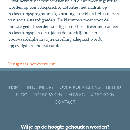
- Wat betreft het penitentiair beleid dient meer ingezet te
worden op een actiegerichte detentie met nadruk op
reclasseringsprogramma’s, vorming, arbeid en het aanleren
van sociale vaardigheden. De klemtoon moet voor de
meeste gedetineerden ook liggen op het uitwerken van een
reclasseringsplan die tijdens de proeftijd na een
voorwaardelijke invrijheidstelling adequaat wordt
opgevolgd en ondersteund.
Terug naar het overzicht
IN DE MEDIA
OVER KOEN GEENS
BELEID
HOME
BLOG
TOESPRAKEN
#DWVG
#DAGKOEN
CONTACT
Wil je op de hoogte gehouden worden?