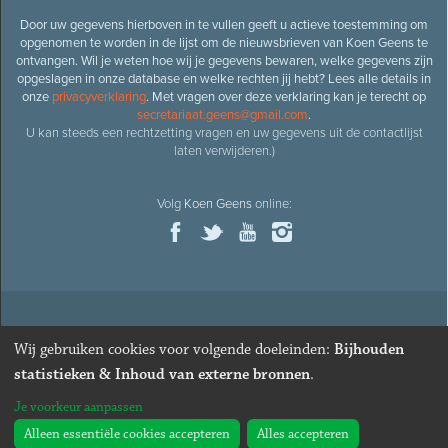
Door uw gegevens hierboven in te vullen geeft u actieve toestemming om
opgenomen te worden in de lijst om de nieuwsbrieven van Koen Geens te
ontvangen. Wil je weten hoe wij je gegevens bewaren, welke gegevens zijn
opgeslagen in onze database en welke rechten jij hebt? Lees alle details in
onze
privacyverklaring
. Met vragen over deze verklaring kan je terecht op
secretariaat.geens@gmail.com
.
U kan steeds een rechtzetting vragen en uw gegevens uit de contactlijst
laten verwijderen.)
Volg
Koen Geens
online:
© 2026
Oud-minister en ere-volksvertegenwoordiger
Koen
Wij gebruiken cookies voor volgende doeleinden:
Bijhouden
Geens
· Alle rechten voorbehouden ·
Cookies wijzigen
statistieken & Inhoud van externe bronnen
.
Webdesign
&
website ontwikkeling
door
Zenjoy in Leuven
. Powered by
Je voorkeur aanpassen
Nimbu
.
Alleen essentiële cookies accepteren
Alles accepteren