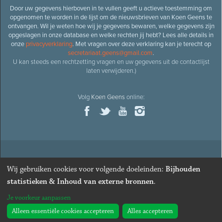
Door uw gegevens hierboven in te vullen geeft u actieve toestemming om
opgenomen te worden in de lijst om de nieuwsbrieven van Koen Geens te
ontvangen. Wil je weten hoe wij je gegevens bewaren, welke gegevens zijn
opgeslagen in onze database en welke rechten jij hebt? Lees alle details in
onze
privacyverklaring
. Met vragen over deze verklaring kan je terecht op
secretariaat.geens@gmail.com
.
U kan steeds een rechtzetting vragen en uw gegevens uit de contactlijst
laten verwijderen.)
Volg
Koen Geens
online:
© 2026
Oud-minister en ere-volksvertegenwoordiger
Koen
Wij gebruiken cookies voor volgende doeleinden:
Bijhouden
Geens
· Alle rechten voorbehouden ·
Cookies wijzigen
statistieken & Inhoud van externe bronnen
.
Webdesign
&
website ontwikkeling
door
Zenjoy in Leuven
. Powered by
Je voorkeur aanpassen
Nimbu
.
Alleen essentiële cookies accepteren
Alles accepteren