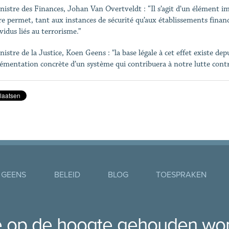
nistre des Finances, Johan Van Overtveldt : “Il s’agit d’un élément im
e permet, tant aux instances de sécurité qu’aux établissements financi
vidus liés au terrorisme.”
nistre de la Justice, Koen Geens : "la base légale à cet effet existe de
lémentation concrète d’un système qui contribuera à notre lutte contr
 GEENS
BELEID
BLOG
TOESPRAKEN
je op de hoogte gehouden wo