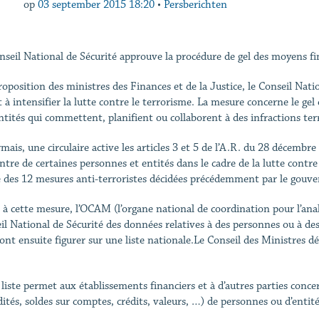
op
03 september 2015 18:20
•
Persberichten
nseil National de Sécurité approuve la procédure de gel des moyens fi
roposition des ministres des Finances et de la Justice, le Conseil Nati
t à intensifier la lutte contre le terrorisme. La mesure concerne le ge
entités qui commettent, planifient ou collaborent à des infractions terr
mais, une circulaire active les articles 3 et 5 de l’A.R. du 28 décembre
ontre de certaines personnes et entités dans le cadre de la lutte contr
e des 12 mesures anti-terroristes décidées précédemment par le gouv
 à cette mesure, l’OCAM (l’organe national de coordination pour l’an
il National de Sécurité des données relatives à des personnes ou à des 
ont ensuite figurer sur une liste nationale.Le Conseil des Ministres dé
 liste permet aux établissements financiers et à d’autres parties conce
dités, soldes sur comptes, crédits, valeurs, …) de personnes ou d’entités 