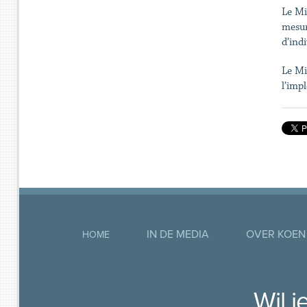
Le Mi
mesur
d’indi
Le Mi
l’imp
IN DE MEDIA
OVER KOEN
HOME
Wil 