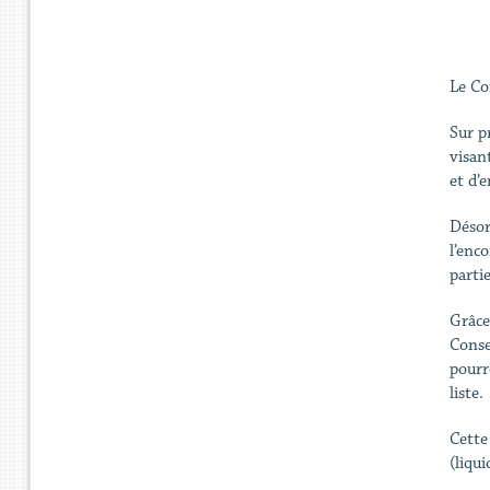
Le Co
Sur p
visan
et d’
Désor
l’enc
parti
Grâce
Conse
pourr
liste.
Cette
(liqui