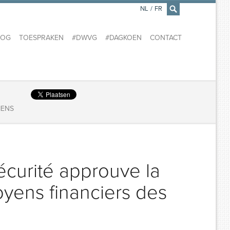
NL
/
FR
×
LOG
TOESPRAKEN
#DWVG
#DAGKOEN
CONTACT
IENS
écurité approuve la
yens financiers des