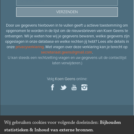
Door uw gegevens hierboven in te vullen geeft u actieve toestemming om
opgenomen te worden in de lijst om de nieuwsbrieven van Koen Geens te
ontvangen. Wil je weten hoe wij je gegevens bewaren, welke gegevens zijn
opgeslagen in onze database en welke rechten jij hebt? Lees alle details in
onze
privacyverklaring
. Met vragen over deze verklaring kan je terecht op
secretariaat.geens@gmail.com
.
U kan steeds een rechtzetting vragen en uw gegevens uit de contactlijst
laten verwijderen.)
Volg
Koen Geens
online:
© 2026
Oud-minister en ere-volksvertegenwoordiger
Koen
Wij gebruiken cookies voor volgende doeleinden:
Bijhouden
Geens
· Alle rechten voorbehouden ·
Cookies wijzigen
statistieken & Inhoud van externe bronnen
.
Webdesign
&
website ontwikkeling
door
Zenjoy in Leuven
. Powered by