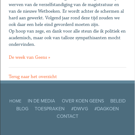
werven van de verzelfstandiging van de magistratuur en
van de nieuwe Wetboeken. Er wordt achter de schermen al
hard aan gewerkt. Volgend jaar rond deze tijd zouden we
ook daar een hele eind gevorderd moeten zijn.
Op hoop van zege, en dank voor alle steun die ik politiek en
academisch, maar ook van talloze sympathisanten mocht
ondervinden.
De week van Geens »
Terug naar het overzicht
IN DE MEDIA
OVER KOEN GEENS
BELEID
HOME
BLOG
TOESPRAKEN
#DWVG
#DAGKOEN
CONTACT