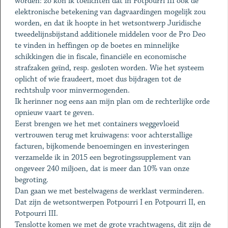
worden: zo kon ik toelichten dat in Potpourri III ook de
elektronische betekening van dagvaardingen mogelijk zou
worden, en dat ik hoopte in het wetsontwerp Juridische
tweedelijnsbijstand additionele middelen voor de Pro Deo
te vinden in heffingen op de boetes en minnelijke
schikkingen die in fiscale, financiële en economische
strafzaken geïnd, resp. gesloten worden. Wie het systeem
oplicht of wie fraudeert, moet dus bijdragen tot de
rechtshulp voor minvermogenden.
Ik herinner nog eens aan mijn plan om de rechterlijke orde
opnieuw vaart te geven.
Eerst brengen we het met containers weggevloeid
vertrouwen terug met kruiwagens: voor achterstallige
facturen, bijkomende benoemingen en investeringen
verzamelde ik in 2015 een begrotingssupplement van
ongeveer 240 miljoen, dat is meer dan 10% van onze
begroting.
Dan gaan we met bestelwagens de werklast verminderen.
Dat zijn de wetsontwerpen Potpourri I en Potpourri II, en
Potpourri III.
Tenslotte komen we met de grote vrachtwagens, dit zijn de