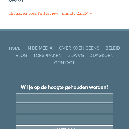
services"
Cliquez ici pour l'interview - minute 22,25'' »
IN DE MEDIA
OVER KOEN GEENS
BELEID
HOME
BLOG
TOESPRAKEN
#DWVG
#DAGKOEN
CONTACT
Wil je op de hoogte gehouden worden?