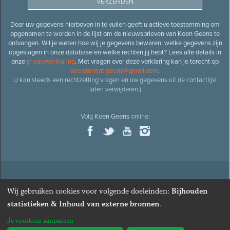
Door uw gegevens hierboven in te vullen geeft u actieve toestemming om
opgenomen te worden in de lijst om de nieuwsbrieven van Koen Geens te
ontvangen. Wil je weten hoe wij je gegevens bewaren, welke gegevens zijn
opgeslagen in onze database en welke rechten jij hebt? Lees alle details in
onze
privacyverklaring
. Met vragen over deze verklaring kan je terecht op
secretariaat.geens@gmail.com
.
U kan steeds een rechtzetting vragen en uw gegevens uit de contactlijst
laten verwijderen.)
Volg
Koen Geens
online:
© 2026
Oud-minister en ere-volksvertegenwoordiger
Koen
Wij gebruiken cookies voor volgende doeleinden:
Bijhouden
Geens
· Alle rechten voorbehouden ·
Cookies wijzigen
statistieken & Inhoud van externe bronnen
.
Webdesign
&
website ontwikkeling
door
Zenjoy in Leuven
. Powered by
Je voorkeur aanpassen
Nimbu
.