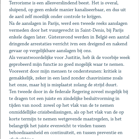
Terrorisme is een allesverslindend beest. Het is overal,
sluipend, op geen enkele manier kanaliseerbaar, en dus uit
de aard zelf moeilijk onder controle te krijgen.
Na de aanslagen in Parijs, werd een tweede reeks aanslagen
vermeden door het vuurgevecht in Saint-Denis, bij Parijs
enkele dagen later. Gisteravond werden in België een aantal
dringende arrestaties verricht ivm een dreigend en nakend
gevaar op vergelijkbare aanslagen bij ons.
Als verantwoordelijke voor Justitie, heb ik de voorbije week
geprobeerd mijn functie zo goed mogelijk waar te nemen.
Vooreerst door mijn mensen te ondersteunen: kritiek is
gemakkelijk, zeker in een land zonder chauvinisme zoals
het onze, maar hij is misplaatst zolang de strijd duurt.
Ten tweede door in de federale Regering zoveel mogelijk bij
te dragen tot een juiste en zindelijke besluitvorming in
tijden van nood: zowel op het vlak van de te nemen
onmiddellijke crisisbeslissingen, als op het vlak van de op
korte termijn te nemen wetgevende maatregelen, is het
belangrijk het juiste evenwicht te vinden tussen
behoedzaamheid en continuïteit, en tussen preventie en