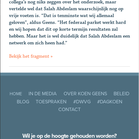
collega’s nog niks zeggen over het onderzoek, maar
vertelde wel dat Salah Abdeslam waarschijnlijk nog op
vrije voeten is. “Dat is tenminste wat wij allemaal
geloven”, aldus Geens. “Het federaal parket werkt hard
en wij hopen dat dit op korte termijn resultaten zal
hebben. Maar het is wel duidelijk dat Salah Abdeslam een
netwerk om zich heen had.”
Bekijk het fragment »
IN DE MEDIA
OVER KOEN GEENS
BELEID
HOME
BLOG
TOESPRAKEN
#DWVG
#DAGKOEN
CONTACT
Wil je op de hoogte gehouden worden?