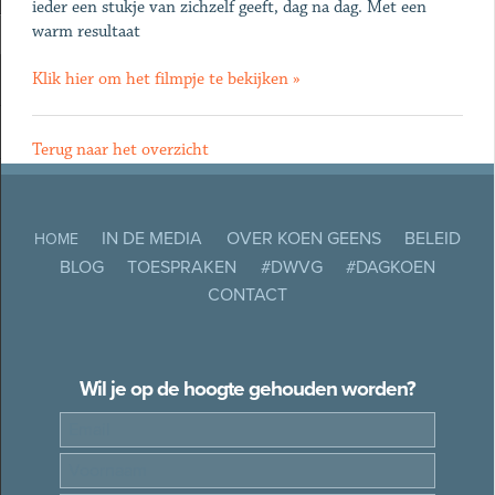
ieder een stukje van zichzelf geeft, dag na dag. Met een
warm resultaat
Klik hier om het filmpje te bekijken »
Terug naar het overzicht
IN DE MEDIA
OVER KOEN GEENS
BELEID
HOME
BLOG
TOESPRAKEN
#DWVG
#DAGKOEN
CONTACT
Wil je op de hoogte gehouden worden?