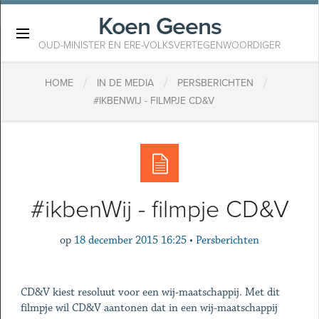
Koen Geens
×
OUD-MINISTER EN ERE-VOLKSVERTEGENWOORDIGER
/
/
/
HOME
IN DE MEDIA
PERSBERICHTEN
#IKBENWIJ - FILMPJE CD&V
#ikbenWij - filmpje CD&V
op
18 december 2015 16:25
•
Persberichten
CD&V kiest resoluut voor een wij-maatschappij. Met dit
filmpje wil CD&V aantonen dat in een wij-maatschappij