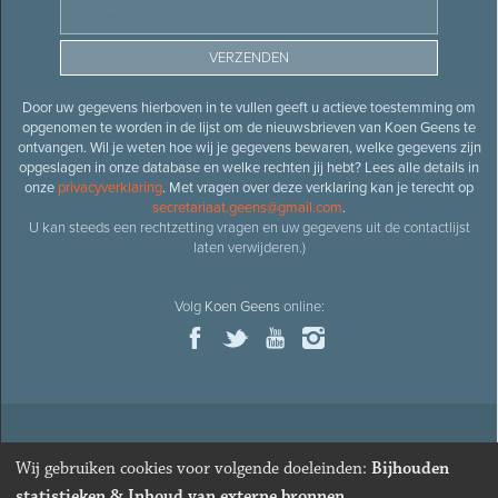
Door uw gegevens hierboven in te vullen geeft u actieve toestemming om
opgenomen te worden in de lijst om de nieuwsbrieven van Koen Geens te
ontvangen. Wil je weten hoe wij je gegevens bewaren, welke gegevens zijn
opgeslagen in onze database en welke rechten jij hebt? Lees alle details in
onze
privacyverklaring
. Met vragen over deze verklaring kan je terecht op
secretariaat.geens@gmail.com
.
U kan steeds een rechtzetting vragen en uw gegevens uit de contactlijst
laten verwijderen.)
Volg
Koen Geens
online:
© 2026
Oud-minister en ere-volksvertegenwoordiger
Koen
Wij gebruiken cookies voor volgende doeleinden:
Bijhouden
Geens
· Alle rechten voorbehouden ·
Cookies wijzigen
statistieken & Inhoud van externe bronnen
.