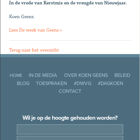
In de vrede van Kerstmis en de vreugde van Nieuwjaar.
Koen Geens.
Lees De week van Geens »
Terug naar het overzicht
IN DE MEDIA
OVER KOEN GEENS
BELEID
HOME
BLOG
TOESPRAKEN
#DWVG
#DAGKOEN
CONTACT
Wil je op de hoogte gehouden worden?