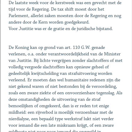
De laatste week voor de kerstweek was een gevecht met de
tijd voor de Regering. De tax shift moest door het
Parlement, allerlei zaken moesten door de Regering en nog
andere door de Kern worden goedgekeurd.
Voor Justitie was er de gratie en de juridische bijstand.
De Koning kan op grond van art. 110 G.W. genade
verlenen, o.a. onder verantwoordelijkheid van de Minister
van Justitie. Bij lichte vergrijpen zonder slachtoffers of met
volledig vergoede slachtoffers kan opnieuw geheel of
gedeeltelijk kwijtschelding van strafuitvoering worden
verleend. Er moeten dan wel humanitaire redenen zijn die
niet gekend waren of niet bestonden bij de veroordeling,
zoals een zware ziekte of een onvoorzienbare tegenslag. Als
deze omstandigheden de uitvoering van de straf
bemoeilijken of omgekeerd, dan is er reden tot enige
mildheid: een rijverbod is moeilijk verzoenbaar met de
nierdialyse, een bepaald type werkstraf lukt niet verder
voor iemand die een late miskraam krijgt, of een zware
geldboete niet voor voor iemand die ongewild in