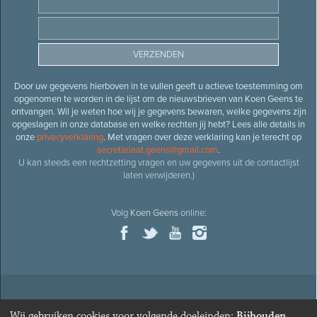
Door uw gegevens hierboven in te vullen geeft u actieve toestemming om
opgenomen te worden in de lijst om de nieuwsbrieven van Koen Geens te
ontvangen. Wil je weten hoe wij je gegevens bewaren, welke gegevens zijn
opgeslagen in onze database en welke rechten jij hebt? Lees alle details in
onze
privacyverklaring
. Met vragen over deze verklaring kan je terecht op
secretariaat.geens@gmail.com
.
U kan steeds een rechtzetting vragen en uw gegevens uit de contactlijst
laten verwijderen.)
Volg
Koen Geens
online:
© 2026
Oud-minister en ere-volksvertegenwoordiger
Koen
Wij gebruiken cookies voor volgende doeleinden:
Bijhouden