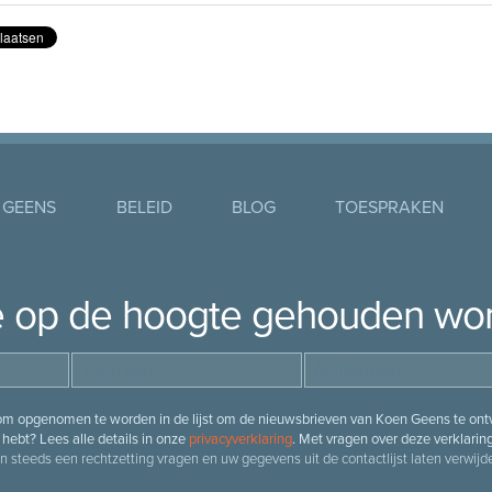
 GEENS
BELEID
BLOG
TOESPRAKEN
je op de hoogte gehouden wo
 om opgenomen te worden in de lijst om de nieuwsbrieven van Koen Geens te ontv
hebt? Lees alle details in onze
privacyverklaring
. Met vragen over deze verklarin
n steeds een rechtzetting vragen en uw gegevens uit de contactlijst laten verwijde