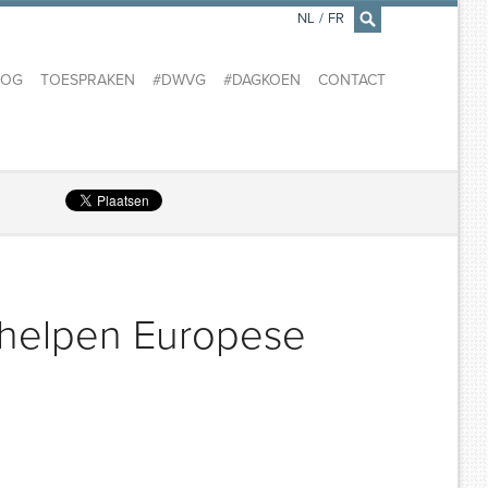
NL
/
FR
×
LOG
TOESPRAKEN
#DWVG
#DAGKOEN
CONTACT
 helpen Europese