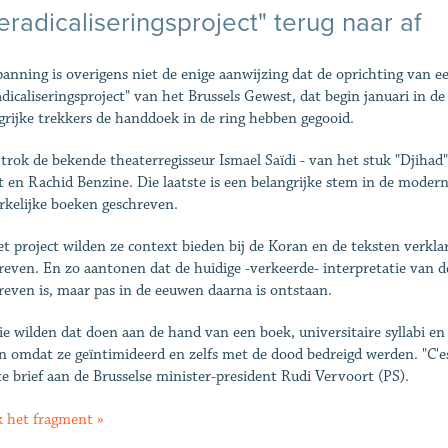
eradicaliseringsproject" terug naar af
panning is overigens niet de enige aanwijzing dat de oprichting van 
adicaliseringsproject" van het Brussels Gewest, dat begin januari in d
grijke trekkers de handdoek in de ring hebben gegooid.
 trok de bekende theaterregisseur Ismael Saïdi - van het stuk "Djihad"
t en Rachid Benzine. Die laatste is een belangrijke stem in de modern
kelijke boeken geschreven.
et project wilden ze context bieden bij de Koran en de teksten verkla
reven. En zo aantonen dat de huidige -verkeerde- interpretatie van de
reven is, maar pas in de eeuwen daarna is ontstaan.
ie wilden dat doen aan de hand van een boek, universitaire syllabi en
n omdat ze geïntimideerd en zelfs met de dood bedreigd werden. "C'e
te brief aan de Brusselse minister-president Rudi Vervoort (PS).
k het fragment »