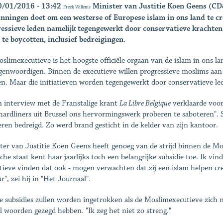
0/01/2016 - 13:42
Minister van Justitie Koen Geens (CD
Freek Willems
nningen doet om een westerse of Europese islam in ons land te c
essieve leden namelijk tegengewerkt door conservatieve krachten, 
 te boycotten, inclusief bedreigingen.
slimexecutieve is het hoogste officiële orgaan van de islam in ons la
genwoordigen. Binnen de executieve willen progressieve moslims aan 
n. Maar die initiatieven worden tegengewerkt door conservatieve le
n interview met de Franstalige krant
La Libre Belgique
verklaarde voor
 hardliners uit Brussel ons hervormingswerk proberen te saboteren". 
ren bedreigd. Zo werd brand gesticht in de kelder van zijn kantoor.
ter van Justitie Koen Geens heeft genoeg van de strijd binnen de Mos
sche staat kent haar jaarlijks toch een belangrijke subsidie toe. Ik vi
tieve vinden dat ook - mogen verwachten dat zij een islam helpen c
r", zei hij in "Het Journaal".
e subsidies zullen worden ingetrokken als de Moslimexecutieve zich n
l woorden gezegd hebben. "Ik zeg het niet zo streng."