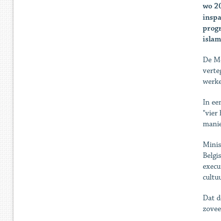
wo 2
inspa
progr
islam
De Mo
verte
werke
In ee
"vier
manie
Minis
Belgi
execu
cultuu
Dat d
zovee