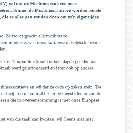
&V) wil dat de Moslimexecutieve meer
reëren. Binnen de Moslimexecutieve worden enkele
die er alles aan zouden doen om zo'n eigentijdse
nd. Ze wordt geacht alle moslims te
een moderne, westerse, Europese of Belgische islam
den.
zitter Noureddine Smaïli enkele dagen geleden dat
Smaïli werd geïntimideerd en later ook op andere
limexecutieve en wil dat ze orde op zaken stelt. "De
nd dat wij - en de voorzitter en de meeste leden van de
reëren die in overeenstemming is met onze Europese
iet van die taak kan kwijten, wil Geens niet met