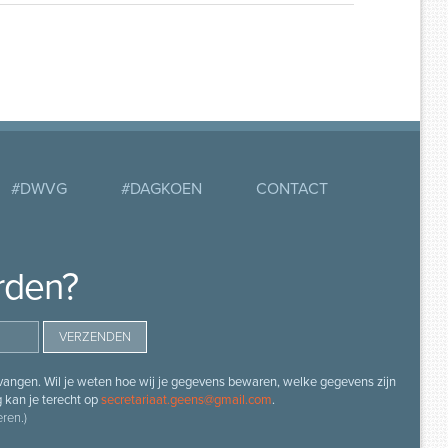
#DWVG
#DAGKOEN
CONTACT
rden?
angen. Wil je weten hoe wij je gegevens bewaren, welke gegevens zijn
g kan je terecht op
secretariaat.geens@gmail.com
.
ren.)