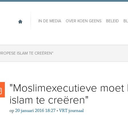
IN DE MEDIA
OVER KOEN GEENS
BELEID
B
ROPESE ISLAM TE CREËREN"
"Moslimexecutieve moet
islam te creëren"
op
20 januari 2016 18:27
•
VRT journaal