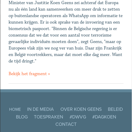
Minister van Justitie Koen Geens zei achteraf dat Europa
nu als één land kan samenwerken om meer druk te zetten
op buitenlandse operatoren als WhatsApp om informatie te
kunnen krijgen. Er is ook sprake van de invoering van een
biometrisch paspoort. "Binnen de Belgische regering is er
consensus dat we dat voor een aantal voor terrorisme
gevaarlijke individuën moeten doen", zegt Geens, "maar op
Europees vlak zijn we nog ver van huis. Daar zijn Frankrijk
en België voortrekkers, maar dat moet elke dag meer. Want
de tijd dringt."
Bekijk het fragment »
IN DE MEDIA
OVER KOEN GEENS
BELEID
HOME
BLOG
TOESPRAKEN
#DWVG
#DAGKOEN
CONTACT