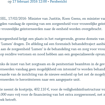
op
17 februari 2016 12:00
•
Persbericht
EL, 17/02/2016- Minister van Justitie, Koen Geens, en minister va
gden vandaag de opening van een zorgeenheid voor vrouwelijke geïnt
e vrouwelijke geïnterneerden naar de eenheid worden overgebracht.
zorgeenheid krijgt een plaats in het rustgevende, groene domein van 
‘Lumen’ dragen. De afdeling zal een forensisch behandeltraject aanb
 aan de zorgeenheid ‘Lumen’ is de behandeling van en zorg voor vrouw
o op recidive vertonen en nood hebben aan een gespecialiseerde opvang
ks de inzet van het zorgteam en de penitentiair beambten in de geva
erneerden vandaag geen mogelijkheid om intensief te worden behande
aarde van de inrichting van de nieuwe eenheid op het net de mogeli
erneerden te heroriënteren naar een aangepaste unit.
tie neemt de kostprijs, 402.110 €, voor de veiligheidsinfrastructuur v
.000 euro vrij voor de financiering van het extra zorgpersoneel, net zo
eek betreft.