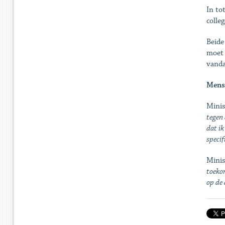
In to
colleg
Beide
moet 
vanda
Mens
Minis
tegen 
dat ik
specif
Minis
toekom
op de 