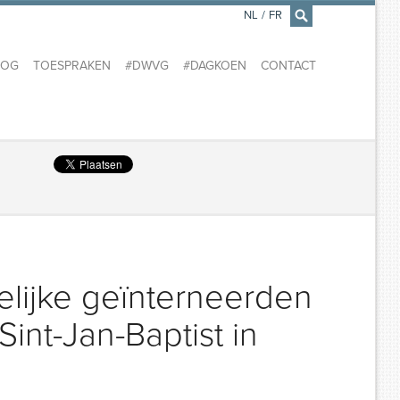
NL
/
FR
×
LOG
TOESPRAKEN
#DWVG
#DAGKOEN
CONTACT
lijke geïnterneerden
Sint-Jan-Baptist in