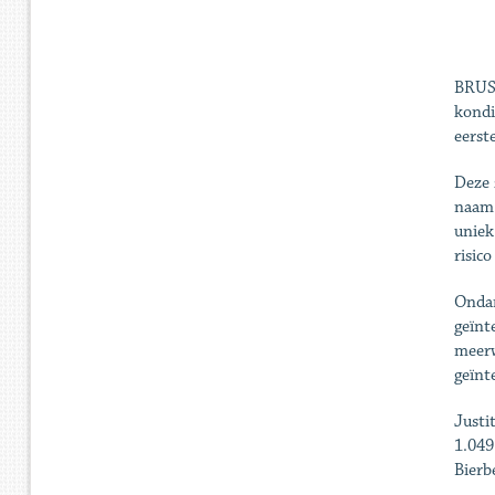
BRUSS
kondi
eerst
Deze 
naam 
uniek
risic
Ondan
geïnt
meerw
geïnt
Justi
1.049
Bierb