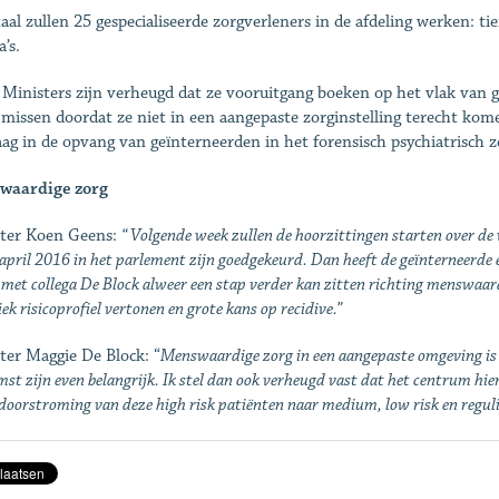
taal zullen 25 gespecialiseerde zorgverleners in de afdeling werken: t
a’s.
 Ministers zijn verheugd dat ze vooruitgang boeken op het vlak van g
missen doordat ze niet in een aangepaste zorginstelling terecht kom
ag in de opvang van geïnterneerden in het forensisch psychiatrisch
waardige zorg
ter Koen Geens:
“ Volgende week zullen de hoorzittingen starten over de
april 2016 in het parlement zijn goedgekeurd. Dan heeft de geïnterneerde e
 met collega De Block alweer een stap verder kan zitten richting menswaar
iek risicoprofiel vertonen en grote kans op recidive.”
ter Maggie De Block: “
Menswaardige zorg in een aangepaste omgeving is e
st zijn even belangrijk. Ik stel dan ook verheugd vast dat het centrum hi
doorstroming van deze high risk patiënten naar medium, low risk en reguli