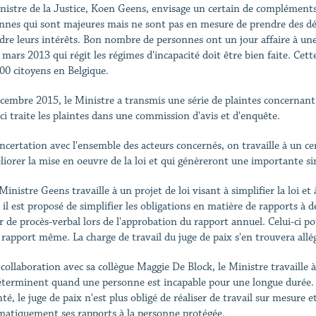
nistre de la Justice, Koen Geens, envisage un certain de compléments à 
nnes qui sont majeures mais ne sont pas en mesure de prendre des déc
dre leurs intérêts. Bon nombre de personnes ont un jour affaire à une
 mars 2013 qui régit les régimes d'incapacité doit être bien faite. Cett
00 citoyens en Belgique.
cembre 2015, le Ministre a transmis une série de plaintes concernant l'
-ci traite les plaintes dans une commission d'avis et d'enquête.
ncertation avec l'ensemble des acteurs concernés, on travaille à un cer
liorer la mise en oeuvre de la loi et qui génèreront une importante si
Ministre Geens travaille à un projet de loi visant à simplifier la loi e
 il est proposé de simplifier les obligations en matière de rapports à d
ir de procès-verbal lors de l'approbation du rapport annuel. Celui-ci p
e rapport même. La charge de travail du juge de paix s'en trouvera allé
 collaboration avec sa collègue Maggie De Block, le Ministre travaille 
éterminent quand une personne est incapable pour une longue durée. Si
té, le juge de paix n'est plus obligé de réaliser de travail sur mesure 
matiquement ses rapports à la personne protégée.