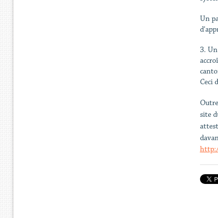
Un pa
d'app
3. Un
accro
canto
Ceci 
Outre
site 
attes
davan
http: