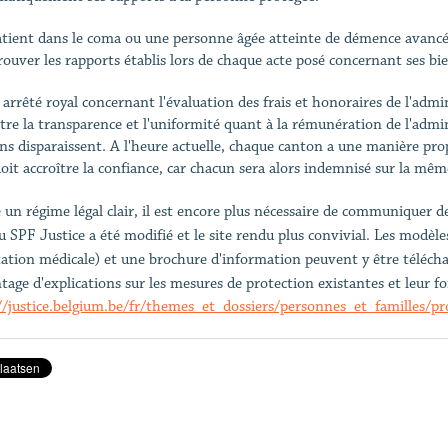
tient dans le coma ou une personne âgée atteinte de démence avancée,
rouver les rapports établis lors de chaque acte posé concernant ses bie
 arrêté royal concernant l'évaluation des frais et honoraires de l'admin
ître la transparence et l'uniformité quant à la rémunération de l'admin
ns disparaissent. A l'heure actuelle, chaque canton a une manière pro
doit accroître la confiance, car chacun sera alors indemnisé sur la mêm
 un régime légal clair, il est encore plus nécessaire de communiquer de 
du SPF Justice a été modifié et le site rendu plus convivial. Les modèle
tation médicale) et une brochure d'information peuvent y être téléch
tage d'explications sur les mesures de protection existantes et leur f
//justice.belgium.be/fr/themes_et_dossiers/personnes_et_familles/p