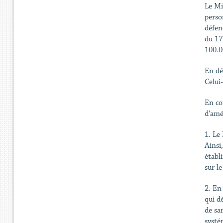
Le Mi
perso
défen
du 17
100.0
En dé
Celui
En co
d'amé
1. Le 
Ainsi,
établ
sur l
2. En
qui d
de san
systé