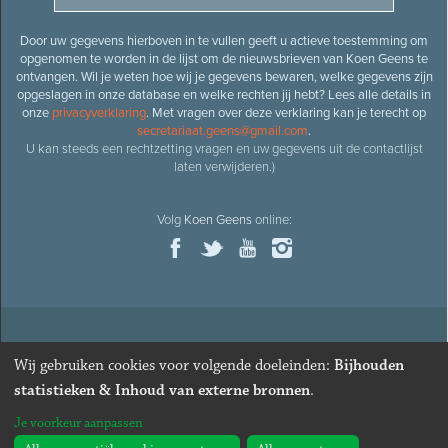
Door uw gegevens hierboven in te vullen geeft u actieve toestemming om
opgenomen te worden in de lijst om de nieuwsbrieven van Koen Geens te
ontvangen. Wil je weten hoe wij je gegevens bewaren, welke gegevens zijn
opgeslagen in onze database en welke rechten jij hebt? Lees alle details in
onze
privacyverklaring
. Met vragen over deze verklaring kan je terecht op
secretariaat.geens@gmail.com
.
U kan steeds een rechtzetting vragen en uw gegevens uit de contactlijst
laten verwijderen.)
Volg
Koen Geens
online:
© 2026
Oud-minister en ere-volksvertegenwoordiger
Koen
Wij gebruiken cookies voor volgende doeleinden:
Bijhouden
Geens
· Alle rechten voorbehouden ·
Cookies wijzigen
statistieken & Inhoud van externe bronnen
.
Webdesign
&
website ontwikkeling
door
Zenjoy in Leuven
. Powered by
Je voorkeur aanpassen
Nimbu
.