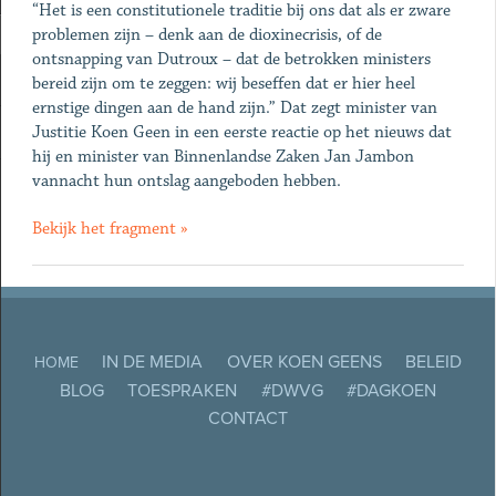
“Het is een constitutionele traditie bij ons dat als er zware
problemen zijn – denk aan de dioxinecrisis, of de
ontsnapping van Dutroux – dat de betrokken ministers
bereid zijn om te zeggen: wij beseffen dat er hier heel
ernstige dingen aan de hand zijn.” Dat zegt minister van
Justitie Koen Geen in een eerste reactie op het nieuws dat
hij en minister van Binnenlandse Zaken Jan Jambon
vannacht hun ontslag aangeboden hebben.
Bekijk het fragment »
IN DE MEDIA
OVER KOEN GEENS
BELEID
HOME
BLOG
TOESPRAKEN
#DWVG
#DAGKOEN
CONTACT