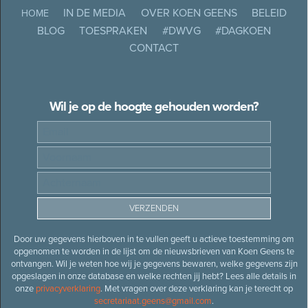
IN DE MEDIA
OVER KOEN GEENS
BELEID
HOME
BLOG
TOESPRAKEN
#DWVG
#DAGKOEN
CONTACT
Wil je op de hoogte gehouden worden?
Door uw gegevens hierboven in te vullen geeft u actieve toestemming om
opgenomen te worden in de lijst om de nieuwsbrieven van Koen Geens te
ontvangen. Wil je weten hoe wij je gegevens bewaren, welke gegevens zijn
opgeslagen in onze database en welke rechten jij hebt? Lees alle details in
onze
privacyverklaring
. Met vragen over deze verklaring kan je terecht op
secretariaat.geens@gmail.com
.