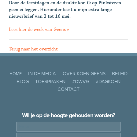
Door de feestdagen en de drukte kon ik op Pinksteren
geen ei leggen. Hieronder leest u mijn extra lange
nieuwsbrief van 2 tot 16 mei.
Lees hier de week van Geens »
Terug naar het overzicht
IN DE MEDIA
OVER KOEN GEENS
BELEID
HOME
BLOG
TOESPRAKEN
#DWVG
#DAGKOEN
CONTACT
Wil je op de hoogte gehouden worden?