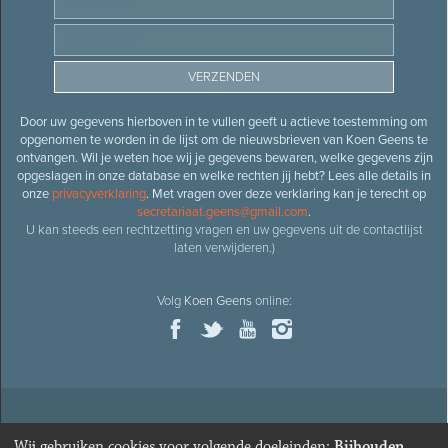
Door uw gegevens hierboven in te vullen geeft u actieve toestemming om
opgenomen te worden in de lijst om de nieuwsbrieven van Koen Geens te
ontvangen. Wil je weten hoe wij je gegevens bewaren, welke gegevens zijn
opgeslagen in onze database en welke rechten jij hebt? Lees alle details in
onze
privacyverklaring
. Met vragen over deze verklaring kan je terecht op
secretariaat.geens@gmail.com
.
U kan steeds een rechtzetting vragen en uw gegevens uit de contactlijst
laten verwijderen.)
Volg
Koen Geens
online:
© 2026
Oud-minister en ere-volksvertegenwoordiger
Koen
Wij gebruiken cookies voor volgende doeleinden:
Bijhouden