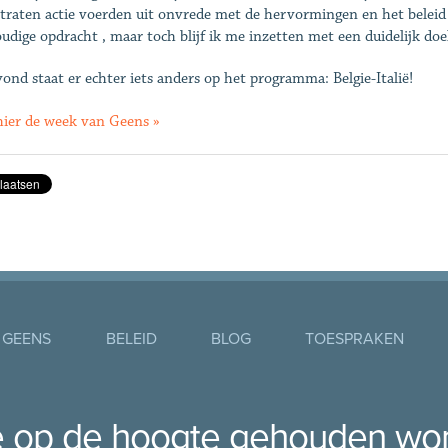
traten actie voerden uit onvrede met de hervormingen en het beleid b
udige opdracht , maar toch blijf ik me inzetten met een duidelijk doe
ond staat er echter iets anders op het programma: Belgie-Italië!
hier de week van Geens »
 GEENS
BELEID
BLOG
TOESPRAKEN
je op de hoogte gehouden wo