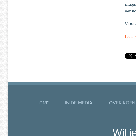
magis
eenvo
Vanav
Lees 
IN DE MEDIA
OVER KOEN
HOME
Wil 