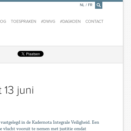
NL
/
FR
×
LOG
TOESPRAKEN
#DWVG
#DAGKOEN
CONTACT
13 juni
vastgelegd in de Kadernota Integrale Veiligheid. Een
 de vlucht vooruit te nemen met justitie omdat