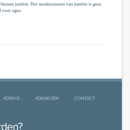
innen justitie. Het moderniseren van justitie is geen
l voor ogen.
#DWVG
#DAGKOEN
CONTACT
rden?