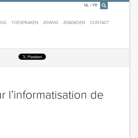
NL
/
FR
×
LOG
TOESPRAKEN
#DWVG
#DAGKOEN
CONTACT
 l’informatisation de