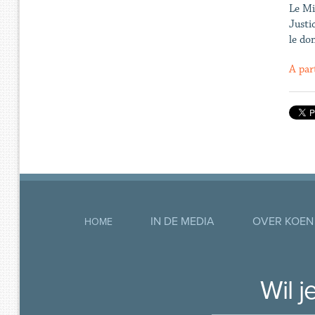
Le Mi
Justi
le do
A part
IN DE MEDIA
OVER KOEN
HOME
Wil 