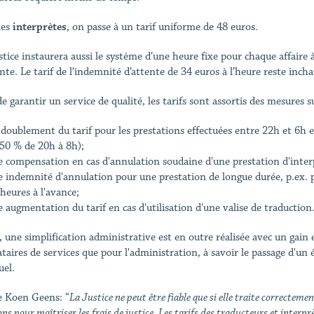
les
interprètes
, on passe à un tarif uniforme de 48 euros.
stice instaurera aussi le système d’une heure fixe pour chaque affaire à
ente. Le tarif de l’indemnité d’attente de 34 euros à l’heure reste inch
e garantir un service de qualité, les tarifs sont assortis des mesures s
doublement du tarif pour les prestations effectuées entre 22h et 6h et
 50 % de 20h à 8h);
e compensation en cas d'annulation soudaine d'une prestation d'inter
 indemnité d'annulation pour une prestation de longue durée, p.ex. po
heures à l'avance;
 augmentation du tarif en cas d'utilisation d'une valise de traduction
, une simplification administrative est en outre réalisée avec un gain e
taires de services que pour l'administration, à savoir le passage d'un é
el.
 Koen Geens: “
La Justice ne peut être fiable que si elle traite correctem
ons pour maîtriser les frais de justice. Les tarifs des traducteurs et inter