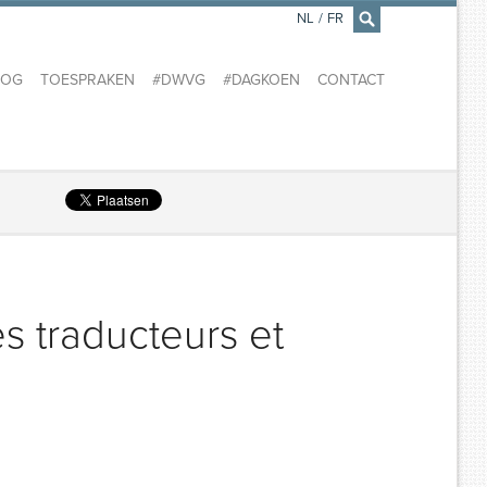
NL
/
FR
×
LOG
TOESPRAKEN
#DWVG
#DAGKOEN
CONTACT
es traducteurs et