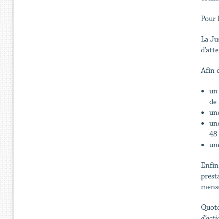
Pour 
La Ju
d’att
Afin d
un 
de
un
une
48 
une
Enfin
presta
mensu
Quote
d’acti