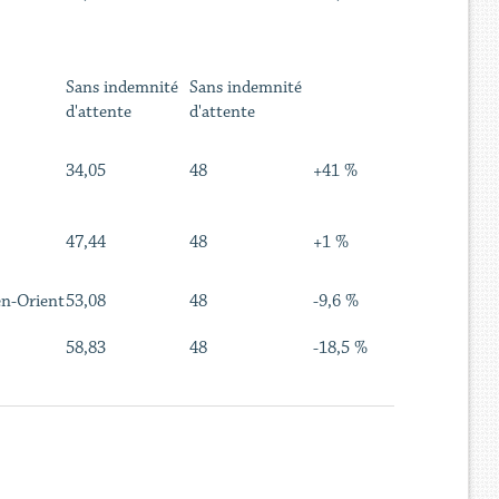
Sans indemnité
Sans indemnité
d'attente
d'attente
34,05
48
+41 %
47,44
48
+1 %
en-Orient
53,08
48
-9,6 %
58,83
48
-18,5 %