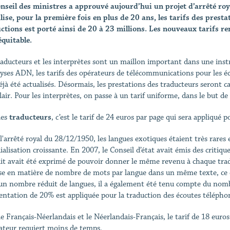
nseil des ministres a approuvé aujourd’hui un projet d’arrêté roy
lise, pour la première fois en plus de 20 ans, les tarifs des prest
ctions est porté ainsi de 20 à 23 millions. Les nouveaux tarifs re
équitable.
raducteurs et les interprètes sont un maillon important dans une instru
lyses ADN, les tarifs des opérateurs de télécommunications pour les éco
jà été actualisés. Désormais, les prestations des traducteurs seront cal
clair. Pour les interprètes, on passe à un tarif uniforme, dans le but 
les
traducteurs
, c’est le tarif de 24 euros par page qui sera appliqué p
l'arrêté royal du 28/12/1950, les langues exotiques étaient très rares e
alisation croissante. En 2007, le Conseil d’état avait émis des critique
it avait été exprimé de pouvoir donner le même revenu à chaque tradu
se en matière de nombre de mots par langue dans un même texte, ce qu
un nombre réduit de langues, il a également été tenu compte du nomb
ntation de 20% est appliquée pour la traduction des écoutes télépho
le Français-Néerlandais et le Néerlandais-Français, le tarif de 18 euros
ateur requiert moins de temps.