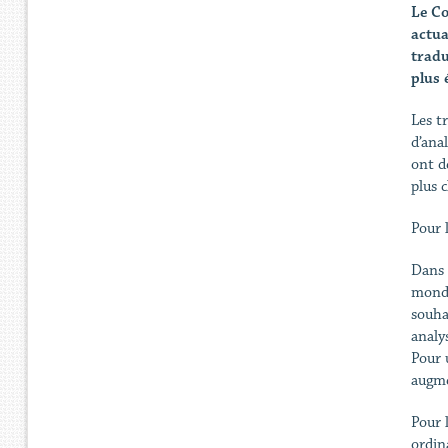
Le Co
actua
tradu
plus 
Les t
d’ana
ont dé
plus 
Pour 
Dans 
mondi
souha
analy
Pour 
augme
Pour 
ordin