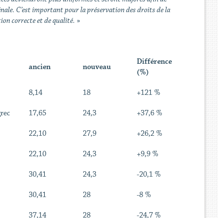
énale. C’est important pour la préservation des droits de la
ion correcte et de qualité.
»
Différence
ancien
nouveau
(%)
8,14
18
+121 %
grec
17,65
24,3
+37,6 %
22,10
27,9
+26,2 %
22,10
24,3
+9,9 %
30,41
24,3
-20,1 %
30,41
28
-8 %
37,14
28
-24,7 %