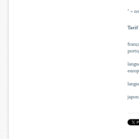
° = n
Tarif
franç
portu
langu
europ
langu
japon