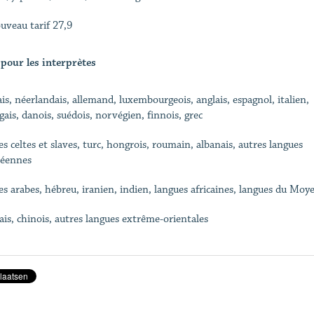
ouveau tarif 27,9
 pour les interprètes
ais, néerlandais, allemand, luxembourgeois, anglais, espagnol, italien,
gais, danois, suédois, norvégien, finnois, grec
es celtes et slaves, turc, hongrois, roumain, albanais, autres langues
éennes
es arabes, hébreu, iranien, indien, langues africaines, langues du Moy
ais, chinois, autres langues extrême-orientales