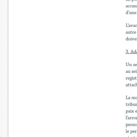
accus
d’une
L’ava
autre
doive
3. Ad
Un se
au se
regis
attac
La mo
tribu
paix 
l’arr
perso
le pe