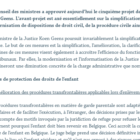
nseil des ministres a approuvé aujourd’hui le cinquième projet de 
Geens. L’avant-projet est axé essentiellement sur la simplification
nisation de dispositions de droit civil, de la procédure civile ain
nistre de la Justice Koen Geens poursuit invariablement la simplifica
e. Le but de ces mesures est la simplification, l’amélioration, la clari
ines de ces mesures visent également à accroître l’efficience du foncti
ribunaux. Par elles, la modernisation et l’informatisation de la Justic
îneront une diminution concrète de la charge administrative que nom
s de protection des droits de l’enfant
élioration des procédures transfrontalières applicables lors d’enlèvem
rocédures transfrontalières en matière de garde parentale sont adaptées
faires et de faciliter l’exécution, à l’étranger, des décisions prises par 
 compte des motifs invoqués par la juridiction de refuge pour refuser l
ement pourquoi l’enfant doit bien revenir en Belgique. Ceci accroît la 
e de l’enfant en Belgique. Le juge belge prend une décision définitive i
e le lieu où l’enfant résidera et qu’il n’est pas exposé à des risques c