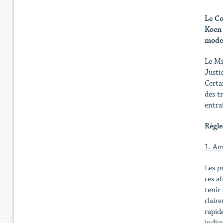
Le Co
Koen 
moder
Le Mi
Justic
Certa
des t
entra
Règle
1. Am
Les p
ces af
tenir
clair
rapid
indiqu