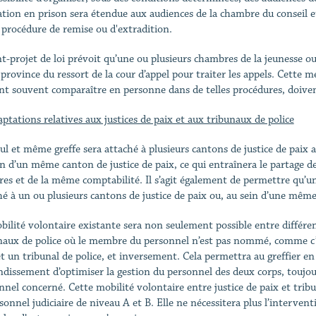
ation en prison sera étendue aux audiences de la chambre du conseil e
 procédure de remise ou d'extradition.
nt-projet de loi prévoit qu’une ou plusieurs chambres de la jeunesse o
 province du ressort de la cour d’appel pour traiter les appels. Cette m
nt souvent comparaître en personne dans de telles procédures, doiven
aptations relatives aux justices de paix et aux tribunaux de police
ul et même greffe sera attaché à plusieurs cantons de justice de paix
in d’un même canton de justice de paix, ce qui entraînera le partage 
tres et de la même comptabilité. Il s’agit également de permettre qu’un
hé à un ou plusieurs cantons de justice de paix ou, au sein d’une même j
bilité volontaire existante sera non seulement possible entre différent
naux de police où le membre du personnel n’est pas nommé, comme c’es
et un tribunal de police, et inversement. Cela permettra au greffier en 
ondissement d’optimiser la gestion du personnel des deux corps, toujo
nnel concerné. Cette mobilité volontaire entre justice de paix et trib
rsonnel judiciaire de niveau A et B. Elle ne nécessitera plus l’interven