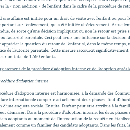
r la « non audition » de l’enfant dans le cadre de la procédure de retour
une affaire est initiée pour un droit de visite avec l’enfant ou pour l’e
e portant sur l’enlèvement, qui a été initiée ultérieurement. Actuelleme
due, de sorte qu’une décision impliquant ou non le retour est prise sans
 ou l’autorité parentale. Ceci peut avoir une influence sur la décision d
 apprécier la question du retour de l’enfant si, dans le même temps, une
rcice de l’autorité parentale. Cette mesure raccourcit significativement
 sur un total de 1.590 enfants.
argissement de la procédure d’adoption interne et de l’adoption après k
rocédure d’adoption interne
océdure d’adoption interne est harmonisée, à la demande des Communa
dure internationale comporte actuellement deux phases. Tout d’abord, o
 d’une enquête sociale. Ensuite, l’enfant peut être attribué à la fami
peut démarrer. Dans la procédure d’adoption interne, les deux phases 
dats adoptants au moment de l’introduction de la requête en établisse
alement comme un familier des candidats adoptants. Dans les faits, le 