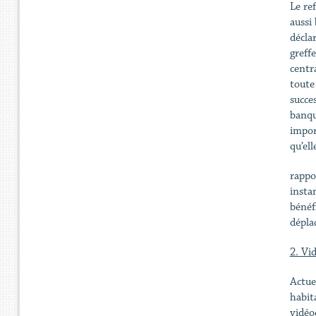
Le ref
aussi
décla
greffe
centra
toute
succe
banqu
impor
qu’ell
rappo
insta
bénéf
dépla
2. Vi
Actue
habit
vidéo