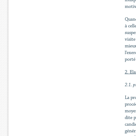
motive
Quand 
à cell
suspen
visite
mieux
l’exe
porté
2. El
2.1. p
La pr
procé
moyen
dite 
candi
génér