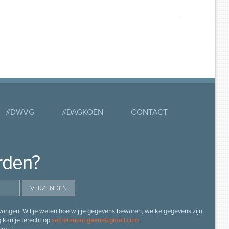
#DWVG
#DAGKOEN
CONTACT
rden?
angen. Wil je weten hoe wij je gegevens bewaren, welke gegevens zijn
g kan je terecht op
secretariaat.geens@gmail.com
.