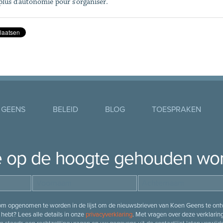
 plus d’autonomie pour s’organiser.
 GEENS
BELEID
BLOG
TOESPRAKEN
je op de hoogte gehouden wo
 om opgenomen te worden in de lijst om de nieuwsbrieven van Koen Geens te ontv
hebt? Lees alle details in onze
privacyverklaring
. Met vragen over deze verklarin