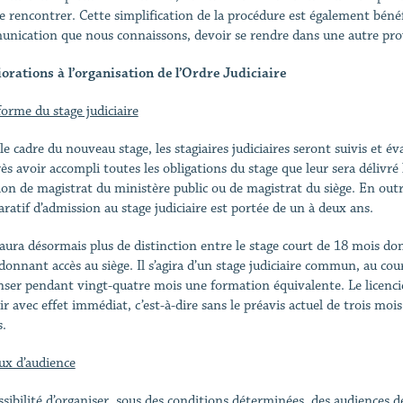
se rencontrer. Cette simplification de la procédure est également béné
nication que nous connaissons, devoir se rendre dans une autre provi
orations à l’organisation de l’Ordre Judiciaire
forme du stage judiciaire
e cadre du nouveau stage, les stagiaires judiciaires seront suivis et év
rès avoir accompli toutes les obligations du stage que leur sera délivré
ion de magistrat du ministère public ou de magistrat du siège. En outre
ratif d’admission au stage judiciaire est portée de un à deux ans.
y aura désormais plus de distinction entre le stage court de 18 mois do
donnant accès au siège. Il s’agira d’un stage judiciaire commun, au cour
nser pendant vingt-quatre mois une formation équivalente. Le licenci
nir avec effet immédiat, c’est-à-dire sans le préavis actuel de trois mo
.
eux d’audience
ssibilité d’organiser, sous des conditions déterminées, des audiences 