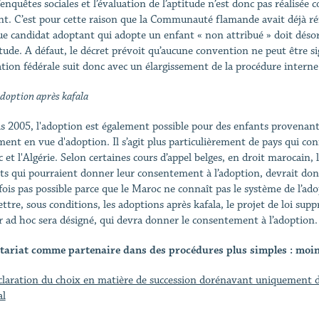
enquêtes sociales et l’évaluation de l’aptitude n’est donc pas réalisée c
ant. C’est pour cette raison que la Communauté flamande avait déjà réf
e candidat adoptant qui adopte un enfant « non attribué » doit dés
itude. A défaut, le décret prévoit qu’aucune convention ne peut être s
lation fédérale suit donc avec un élargissement de la procédure interne
doption après kafala
s 2005, l'adoption est également possible pour des enfants provenant 
ment en vue d'adoption. Il s’agit plus particulièrement de pays qui c
 et l'Algérie. Selon certaines cours d’appel belges, en droit marocain, 
ts qui pourraient donner leur consentement à l’adoption, devrait don
fois pas possible parce que le Maroc ne connaît pas le système de l’adop
ttre, sous conditions, les adoptions après kafala, le projet de loi sup
r ad hoc sera désigné, qui devra donner le consentement à l’adoption.
tariat comme partenaire dans des procédures plus simples : moin
claration du choix en matière de succession dorénavant uniquement de
al