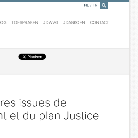
NL
/
FR
×
LOG
TOESPRAKEN
#DWVG
#DAGKOEN
CONTACT
res issues de
 et du plan Justice