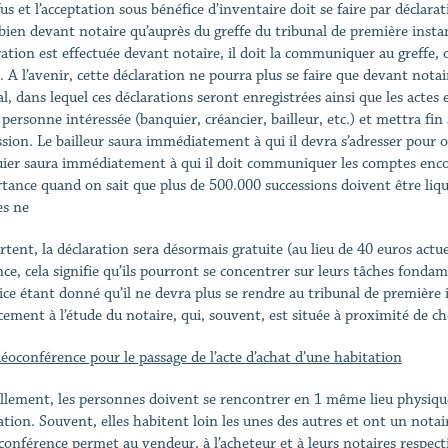
us et l’acceptation sous bénéfice d’inventaire doit se faire par déclara
 bien devant notaire qu’auprès du greffe du tribunal de première insta
ration est effectuée devant notaire, il doit la communiquer au greffe, o
. A l’avenir, cette déclaration ne pourra plus se faire que devant notai
l, dans lequel ces déclarations seront enregistrées ainsi que les actes e
 personne intéressée (banquier, créancier, bailleur, etc.) et mettra fin
ssion. Le bailleur saura immédiatement à qui il devra s’adresser pour 
ier saura immédiatement à qui il doit communiquer les comptes encor
tance quand on sait que plus de 500.000 successions doivent être liqui
es ne
rtent, la déclaration sera désormais gratuite (au lieu de 40 euros actu
nce, cela signifie qu’ils pourront se concentrer sur leurs tâches fonda
ice étant donné qu’il ne devra plus se rendre au tribunal de première 
cement à l’étude du notaire, qui, souvent, est située à proximité de che
déoconférence pour le passage de l’acte d’achat d’une habitation
llement, les personnes doivent se rencontrer en 1 même lieu physique 
ation. Souvent, elles habitent loin les unes des autres et ont un notair
conférence permet au vendeur, à l’acheteur et à leurs notaires respect