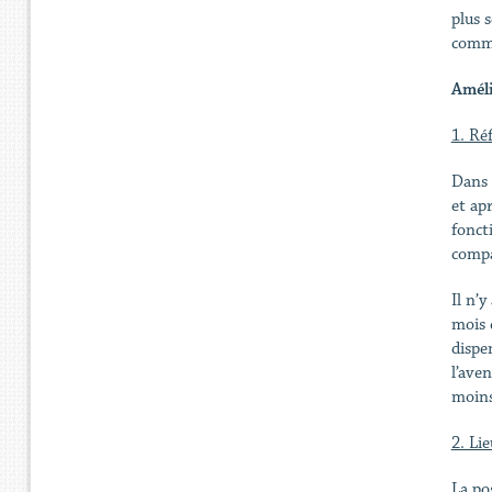
plus 
commu
Améli
1. Ré
Dans l
et ap
fonct
compa
Il n’
mois 
dispe
l’ave
moins
2. Li
La po