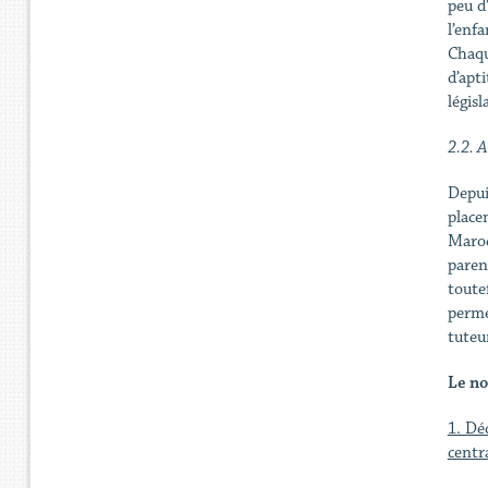
peu d’
l’enf
Chaqu
d’apt
légis
2.2. A
Depui
place
Maroc
paren
toute
perme
tuteu
Le no
1. Dé
centr