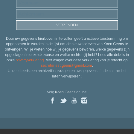
Door uw gegevens hierboven in te vullen geeft u actieve toestemming om
opgenomen te worden in de lijst om de nieuwsbrieven van Koen Geens te
ontvangen. Wil je weten hoe wij je gegevens bewaren, welke gegevens zijn
opgeslagen in onze database en welke rechten jij hebt? Lees alle details in
onze
privacyverklaring
. Met vragen over deze verklaring kan je terecht op
secretariaat.geens@gmail.com
.
U kan steeds een rechtzetting vragen en uw gegevens uit de contactlijst
laten verwijderen.)
Volg
Koen Geens
online:
© 2026
Oud-minister en ere-volksvertegenwoordiger
Koen