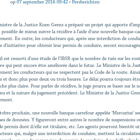
op
07 september 2016 09:42
•
Persberichten
nistre de la Justice Koen Geens a préparé un projet qui apporte d’impor
a possible de mieux suivre la récidive à l’aide d’une nouvelle banque-ca
ement. En outre, les conducteurs qui, après une interdiction de condu
e d’initiative pour obtenir leur permis de conduire, seront encouragés
 il est ressorti d’une étude de l’IBSR que le nombre de tués sur les ro
ive qui peut encore être améliorée dans le futur. Le Ministre de la Ju
ement les conducteurs qui ne respectent pas le Code de la route. Ainsi
s et donc plus pour deux ou trois heures. Le délai pourra toujours être 
che plus claire. Pour parler de récidive, le juge pourra se baser sur l
nu et la nature du jugement précédent. Le Ministre de la Justice Geen
ement.
tobre prochain, une nouvelle banque-carrefour appelée ‘Mercurius’ ser
es de données. Y figureront entre autres le nombre de suspensions o
e permis dont il/elle est titulaire, etc. Les agents pourront bientôt ut
cteurs qui, malgré une interdiction de conduire, mettent la circulatio