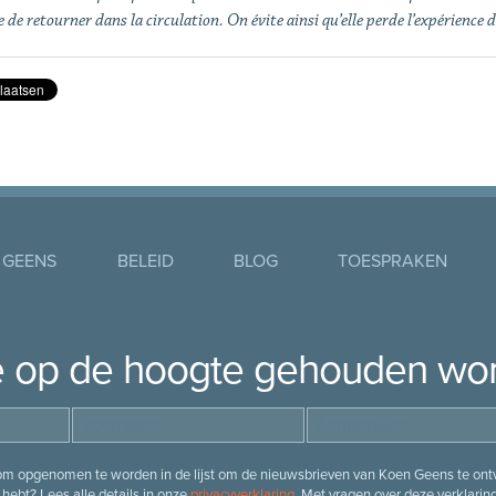
 de retourner dans la circulation. On évite ainsi qu’elle perde l’expérience 
 GEENS
BELEID
BLOG
TOESPRAKEN
je op de hoogte gehouden wo
 om opgenomen te worden in de lijst om de nieuwsbrieven van Koen Geens te ontv
hebt? Lees alle details in onze
privacyverklaring
. Met vragen over deze verklarin