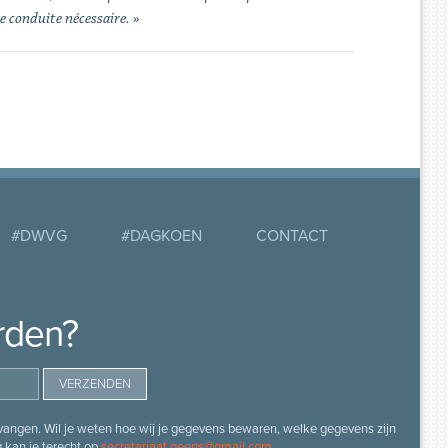
de conduite nécessaire. »
#DWVG
#DAGKOEN
CONTACT
rden?
angen. Wil je weten hoe wij je gegevens bewaren, welke gegevens zijn
g kan je terecht op
secretariaat.geens@gmail.com
.