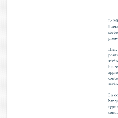
Le Mi
il ser
sévèr
preuv
Hier,
posit
sévèr
heure
appro
conte
sévèr
En oc
banqu
type d
condu