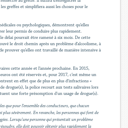
emettre au greffe. Il suffira d’enregistrer la
s greffes et simplifiera aussi les choses pour le
médicales ou psychologiques, démontrent qu’elles
rer leur permis de conduire plus rapidement.
le délai pourrait être ramené à six mois. De cette
ouvé le droit chemin après un problème d’alcoolisme, à
de prouver qu’elles ont travaillé de manière intensive à
vaires cette année et l’année prochaine. En 2015,
 euros ont été réservés et, pour 2017, c’est même un
ntrent en effet que de plus en plus d’infractions «
e drogue(s), la police recourt aux tests salivaires lors
ituent une forte présomption d'un usage de drogue(s).
ables que pour l’ensemble des conducteurs, que chacun
uni plus sévèrement. En revanche, les personnes qui font de
agées. Lorsqu’une personne qui présentait un problème
 résoudre, elle doit pouvoir obtenir plus rapidement la