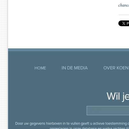
chance
IN DE MEDIA
OVER KOEN
HOME
Wil 
Door uw gegevens hierboven in te vullen geeft u actieve toestemming
opgeslagen in onze database en welke rechten jij 