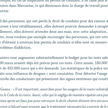
emple, en cas de suspension du permis de conduire, il ne faille plus le r
nsion dans Mercurius, ce qui diminuera donc la charge de travail pour le
cteur.
 des personnes, qui ont perdu le droit de conduire pour des raisons 
borent à leur rétablissement, elles doivent pouvoir demander à récupé
llement, elles doivent attendre deux ans mais, avec cette adaptation, 
re, nous voulons par exemple encourager des personnes, qui ont retr
r d’obtenir à nouveau leur permis de conduire si elles sont en mesure 
problème d’addiction.
nistre veut augmenter substantiellement le budget pour les tests sali
00 euros avaient déjà été prévus pour ces tests. Cette année, 180.000
t de 432.000 euros qui a été demandé. Les statistiques de la police mo
ite sous influence de drogues » sont constatées. Pour détecter l’usage d
ntrôle des conducteurs qui présentent des signes extérieurs qui const
 Geens :
« Il est important, aussi bien pour les usagers de la route vulnér
te le Code de la route. Aussi, celui qui le néglige de manière répétée sera p
ieux après un faux pas pour retrouver le droit chemin doivent être encour
ction à l’alcool peut prouver que le traitement nécessaire lui a permis de le