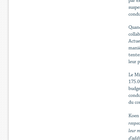
par ex
suspe
condu
Quand
colla
Actue
maniè
tente
leur 
Le Mi
175.0
budge
condu
du co
Koen
respec
leur m
d’addi