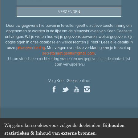
Door uw gegevens hierboven in te vullen geeft u actieve toestemming om
opgenomen te worden in de lijst om de nieuwsbrieven van Koen Geens te
ontvangen. Wil je weten hoe wij je gegevens bewaren, welke gegevens zijn
opgeslagen in onze database en welke rechten jij hebt? Lees alle details in
onze
privacyverklaring
. Met vragen over deze verklaring kan je terecht op
secretariaat.geens@gmail.com
.
U kan steeds een rechtzetting vragen en uw gegevens uit de contactlijst
laten verwijderen.)
Volg
Koen Geens
online:
© 2026
Oud-minister en ere-volksvertegenwoordiger
Koen
Wij gebruiken cookies voor volgende doeleinden:
Bijhouden
Geens
· Alle rechten voorbehouden ·
Cookies wijzigen
statistieken & Inhoud van externe bronnen
.
Webdesign
&
website ontwikkeling
door
Zenjoy in Leuven
. Powered by