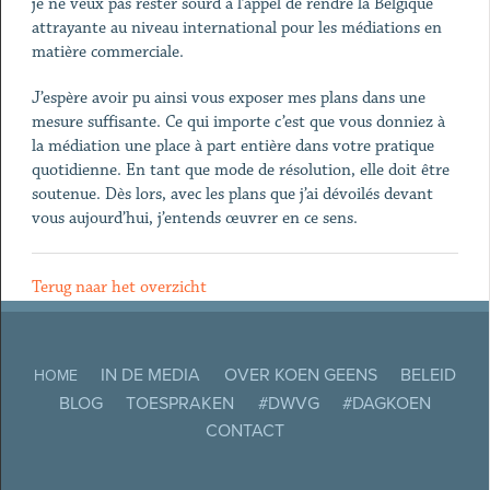
je ne veux pas rester sourd à l’appel de rendre la Belgique
attrayante au niveau international pour les médiations en
matière commerciale.
J’espère avoir pu ainsi vous exposer mes plans dans une
mesure suffisante. Ce qui importe c’est que vous donniez à
la médiation une place à part entière dans votre pratique
quotidienne. En tant que mode de résolution, elle doit être
soutenue. Dès lors, avec les plans que j’ai dévoilés devant
vous aujourd’hui, j’entends œuvrer en ce sens.
Terug naar het overzicht
IN DE MEDIA
OVER KOEN GEENS
BELEID
HOME
BLOG
TOESPRAKEN
#DWVG
#DAGKOEN
CONTACT