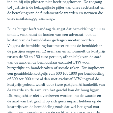
indien hij zijn plichten niet heeft nagekomen. De toegang
tot justitie is de belangrijkste pijler van onze rechtsstaat en
de bewaking van de fundamentele waarden en normen die
onze maatschappij aanhangt.
Bij de burger leeft vandaag de angst dat bemiddeling duur is
omdat, vaak naast de kosten van een advocaat, ook de
kosten van de bemiddelaar gedragen moeten worden.
Volgens de bemiddelingsbarometer rekent de bemiddelaar
de partijen ongeveer 12 uren aan en schommelt de kostprijs
tussen de 50 en 150 euro per uur, afhankelijk van de aard
van de zaak en de bemiddelaar exclusief BTW voor
burgerlijke en handelszaken of sociale zaken. Dit impliceert
een gemiddelde kostprijs van 600 tot 1800 per bemiddeling
of 300 tot 900 euro al dan niet exclusief BTW ingeval de
kostprijs gedeeld wordt door twee partijen. Afhankelijk van
de waarde en de aard van het geschil kan dit hoog liggen.
Dit mag echter niet overdreven worden, nu de waarde en
de aard van het geschil op zich geen impact hebben op de
kostprijs van de bemiddeling zoals dat wel het geval zou
zijn in een procedure voor de rechtbank en m.n. voor de