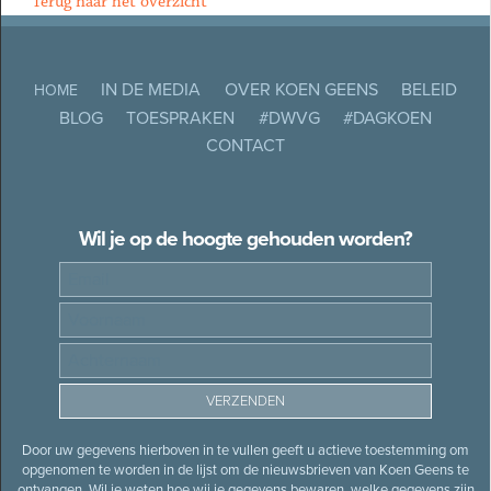
Terug naar het overzicht
IN DE MEDIA
OVER KOEN GEENS
BELEID
HOME
BLOG
TOESPRAKEN
#DWVG
#DAGKOEN
CONTACT
Wil je op de hoogte gehouden worden?
Door uw gegevens hierboven in te vullen geeft u actieve toestemming om
opgenomen te worden in de lijst om de nieuwsbrieven van Koen Geens te
ontvangen. Wil je weten hoe wij je gegevens bewaren, welke gegevens zijn